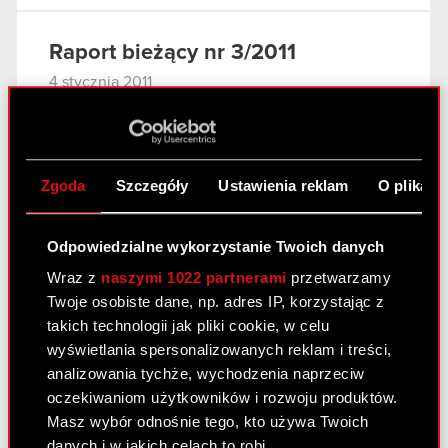
Raport bieżący nr 3/2011
4 stycznia 2011
Odwołanie prokury samoistnej i
PDF
ustanowienie prokur łącznych
Zgoda
Szczegóły
Ustawienia reklam
O plikach
Raport bieżący nr 2/2011
3 stycznia 2011
Odpowiedzialne wykorzystanie Twoich danych
Wraz z
naszymi 1022 partnerami
przetwarzamy
Rejestracja połączenia Optimus S.A. ze
PDF
Twoje osobiste dane, np. adres IP, korzystając z
spółką zależną CDP Investment sp. z
takich technologii jak pliki cookie, w celu
o.o., zmian w Statucie Spółki oraz
wyświetlania spersonalizowanych reklam i treści,
warunkowego podwyższenia kapitału
analizowania tychże, wychodzenia naprzeciw
zakładowego Spółki.
oczekiwaniom użytkowników i rozwoju produktów.
Załącznik
Masz wybór odnośnie tego, kto używa Twoich
PDF
danych i w jakich celach to robi.