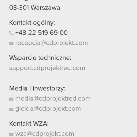
03-301
Warszawa
Kontakt ogólny:
+48
22
519
69
00
recepcja@cdprojekt.com
Wsparcie techniczne:
support.cdprojektred.com
Media i inwestorzy:
media@cdprojektred.com
gielda@cdprojekt.com
Kontakt WZA:
wza@cdprojekt.com