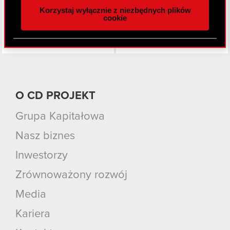
Korzystaj wyłącznie z niezbędnych plików
z naszej witryny, udostępniamy partnerom
cookie
społecznościowym, reklamowym i analitycznym.
Partnerzy mogą połączyć te informacje z innymi
danymi otrzymanymi od Ciebie lub uzyskanymi
podczas korzystania z ich usług. Kontynuując
korzystanie z naszej witryny, zgadasz się na
używanie plików cookie.
O CD PROJEKT
Grupa Kapitałowa
Nasz biznes
Inwestorzy
Zrównoważony rozwój
Media
Kariera