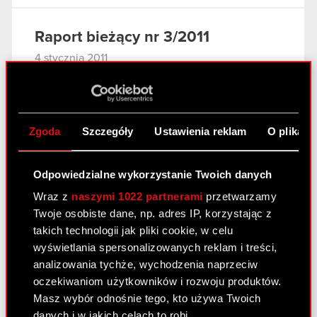
Raport bieżący nr 3/2011
4 stycznia 2011
Odwołanie prokury samoistnej i
PDF
ustanowienie prokur łącznych
Zgoda
Szczegóły
Ustawienia reklam
O plikach
Raport bieżący nr 2/2011
3 stycznia 2011
Odpowiedzialne wykorzystanie Twoich danych
Wraz z
naszymi 1022 partnerami
przetwarzamy
Rejestracja połączenia Optimus S.A. ze
PDF
Twoje osobiste dane, np. adres IP, korzystając z
spółką zależną CDP Investment sp. z
takich technologii jak pliki cookie, w celu
o.o., zmian w Statucie Spółki oraz
wyświetlania spersonalizowanych reklam i treści,
warunkowego podwyższenia kapitału
analizowania tychże, wychodzenia naprzeciw
zakładowego Spółki.
oczekiwaniom użytkowników i rozwoju produktów.
Załącznik
Masz wybór odnośnie tego, kto używa Twoich
PDF
danych i w jakich celach to robi.