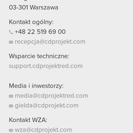
03-301
Warszawa
Kontakt ogólny:
+48
22
519
69
00
recepcja@cdprojekt.com
Wsparcie techniczne:
support.cdprojektred.com
Media i inwestorzy:
media@cdprojektred.com
gielda@cdprojekt.com
Kontakt WZA:
wza@cdprojekt.com