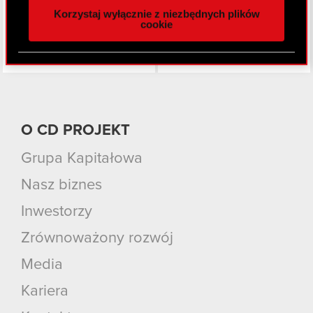
Korzystaj wyłącznie z niezbędnych plików
z naszej witryny, udostępniamy partnerom
cookie
społecznościowym, reklamowym i analitycznym.
Partnerzy mogą połączyć te informacje z innymi
danymi otrzymanymi od Ciebie lub uzyskanymi
podczas korzystania z ich usług. Kontynuując
korzystanie z naszej witryny, zgadasz się na
używanie plików cookie.
O CD PROJEKT
Grupa Kapitałowa
Nasz biznes
Inwestorzy
Zrównoważony rozwój
Media
Kariera