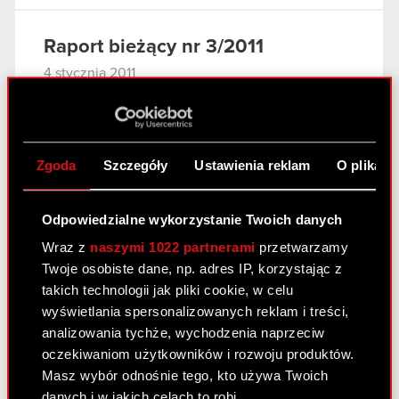
Raport bieżący nr 3/2011
4 stycznia 2011
Odwołanie prokury samoistnej i
PDF
ustanowienie prokur łącznych
Zgoda
Szczegóły
Ustawienia reklam
O plikach
Raport bieżący nr 2/2011
3 stycznia 2011
Odpowiedzialne wykorzystanie Twoich danych
Wraz z
naszymi 1022 partnerami
przetwarzamy
Rejestracja połączenia Optimus S.A. ze
PDF
Twoje osobiste dane, np. adres IP, korzystając z
spółką zależną CDP Investment sp. z
takich technologii jak pliki cookie, w celu
o.o., zmian w Statucie Spółki oraz
wyświetlania spersonalizowanych reklam i treści,
warunkowego podwyższenia kapitału
analizowania tychże, wychodzenia naprzeciw
zakładowego Spółki.
oczekiwaniom użytkowników i rozwoju produktów.
Załącznik
Masz wybór odnośnie tego, kto używa Twoich
PDF
danych i w jakich celach to robi.