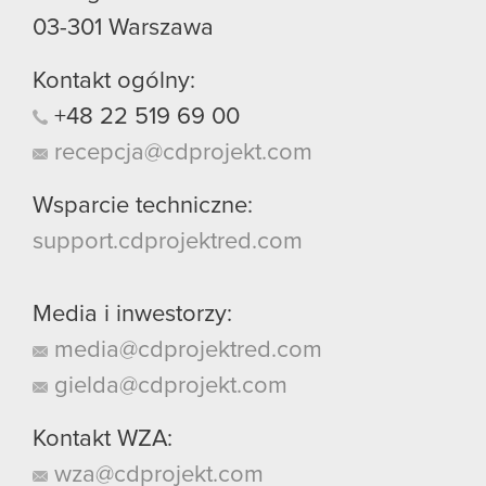
03-301
Warszawa
Kontakt ogólny:
+48
22
519
69
00
recepcja@cdprojekt.com
Wsparcie techniczne:
support.cdprojektred.com
Media i inwestorzy:
media@cdprojektred.com
gielda@cdprojekt.com
Kontakt WZA:
wza@cdprojekt.com