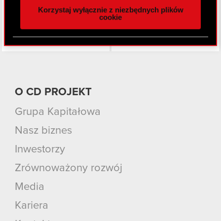
Korzystaj wyłącznie z niezbędnych plików
z naszej witryny, udostępniamy partnerom
cookie
społecznościowym, reklamowym i analitycznym.
Partnerzy mogą połączyć te informacje z innymi
danymi otrzymanymi od Ciebie lub uzyskanymi
podczas korzystania z ich usług. Kontynuując
korzystanie z naszej witryny, zgadasz się na
używanie plików cookie.
O CD PROJEKT
Grupa Kapitałowa
Nasz biznes
Inwestorzy
Zrównoważony rozwój
Media
Kariera