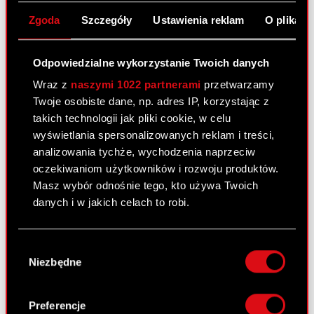
Raport bieżący nr 53/2010
Zgoda
Szczegóły
Ustawienia reklam
O plikach
31 sierpnia 2010
Odpowiedzialne wykorzystanie Twoich danych
Wprowadzenie do obrotu akcji Serii D
PDF
oraz akcji Serii E Optimus przez GPW
Wraz z
naszymi 1022 partnerami
przetwarzamy
oraz ustalenie daty pierwszego
Twoje osobiste dane, np. adres IP, korzystając z
notowania.
takich technologii jak pliki cookie, w celu
wyświetlania spersonalizowanych reklam i treści,
analizowania tychże, wychodzenia naprzeciw
Raport bieżący nr 52/2010
oczekiwaniom użytkowników i rozwoju produktów.
Masz wybór odnośnie tego, kto używa Twoich
30 sierpnia 2010
danych i w jakich celach to robi.
Dopuszczenie do obrotu akcji Serii D
PDF
oraz akcji Serii E Optimus przez GPW
Jeśli wyrazisz na to zgodę, chcielibyśmy również:
Wybór
Gromadzić dane dotyczące Twojej
Niezbędne
zgody
lokalizacji geograficznej z dokładnością nawet
Raport bieżący nr 51/2010
do kilku metrów
Identyfikować Twoje urządzenie, aktywnie
30 sierpnia 2010
Preferencje