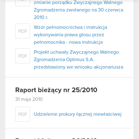
zmianie porządku Zwyczajnego Walnego
podczas korzystania z ich usług. Kontynuując
Zgromadzenia zwołanego na 30 czerwca
korzystanie z naszej witryny, zgadasz się na
2010 r.
używanie plików cookie.
Wzór pełnomocnictwa i instrukcja
PDF
wykonywania prawa głosu przez
pełnomocnika - nowa instrukcja
Projekt uchwały Zwyczajnego Walnego
PDF
Zgromadzenia Optimus S.A.
przedstawiony we wniosku akcjonariusza
Raport bieżący nr 25/2010
31 maja 2010
Udzielenie prokury łącznej niewłaściwej
PDF