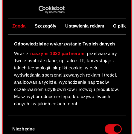
Korekta raportu okresowego R/2009
PDF
Opis zmian
PDF
Zgoda
Szczegóły
Ustawienia reklam
O plikach
List Zarządu
PDF
Odpowiedzialne wykorzystanie Twoich danych
Wraz z
naszymi 1022 partnerami
przetwarzamy
Opinia z raportem
PDF
Twoje osobiste dane, np. adres IP, korzystając z
takich technologii jak pliki cookie, w celu
wyświetlania spersonalizowanych reklam i treści,
Oświadczenie Zarządu
PDF
analizowania tychże, wychodzenia naprzeciw
oczekiwaniom użytkowników i rozwoju produktów.
Wybrane zagadnienia
PDF
Masz wybór odnośnie tego, kto używa Twoich
danych i w jakich celach to robi.
Zwyczajne Walne Zgromadzenie
Jeśli wyrazisz na to zgodę, chcielibyśmy również:
Wybór
Akcjonariuszy – 30 czerwca 2010
Gromadzić dane dotyczące Twojej
Niezbędne
zgody
lokalizacji geograficznej z dokładnością nawet
r.