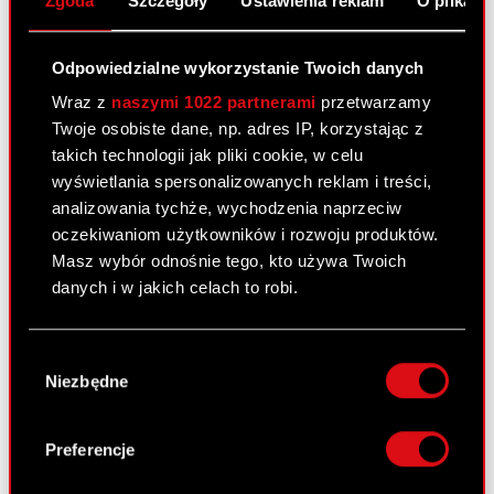
Zgoda
Szczegóły
Ustawienia reklam
O plikach
Warunkowa rejestracja akcji serii F, G, H,
PDF
I, J w Krajowym Depozycie Papierów
Wartościowych S.A.
Odpowiedzialne wykorzystanie Twoich danych
Wraz z
naszymi 1022 partnerami
przetwarzamy
Twoje osobiste dane, np. adres IP, korzystając z
Raport bieżący nr 104/2010
takich technologii jak pliki cookie, w celu
7 grudnia 2010
wyświetlania spersonalizowanych reklam i treści,
analizowania tychże, wychodzenia naprzeciw
Akcjonariusze posiadający co najmniej
PDF
oczekiwaniom użytkowników i rozwoju produktów.
5% głosów na Nadzwyczajnym Walnym
Masz wybór odnośnie tego, kto używa Twoich
Zgromadzeniu Akcjonariuszy Spółki.
danych i w jakich celach to robi.
Jeśli wyrazisz na to zgodę, chcielibyśmy również:
Raport bieżący nr 103/2010
Wybór
Gromadzić dane dotyczące Twojej
7 grudnia 2010
Niezbędne
zgody
lokalizacji geograficznej z dokładnością nawet
do kilku metrów
Ustalenie jednolitego tekstu Statutu
PDF
Identyfikować Twoje urządzenie, aktywnie
Preferencje
analizując charakteryzującego je zbiory
Pobierz załącznik
danych (fingerprinting, czyli wirtualny odcisk
PDF