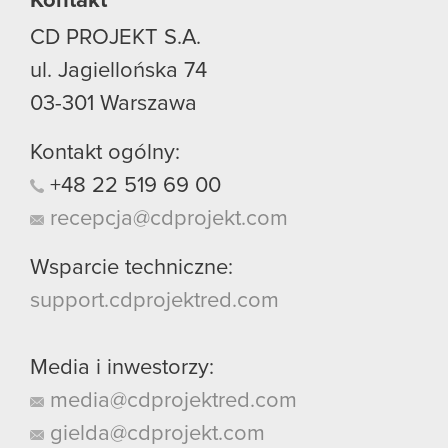
Kontakt
CD PROJEKT S.A.
ul. Jagiellońska 74
03-301
Warszawa
Kontakt ogólny:
+48
22
519
69
00
recepcja@cdprojekt.com
Wsparcie techniczne:
support.cdprojektred.com
Media i inwestorzy:
media@cdprojektred.com
gielda@cdprojekt.com