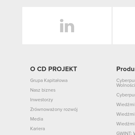
LinkedIn
O CD PROJEKT
Produ
Grupa Kapitałowa
Cyberpu
Wolnośc
Nasz biznes
Cyberpu
Inwestorzy
Wiedźmin
Zrównoważony rozwój
Wiedźmin
Media
Wiedźmi
Kariera
GWINT: 