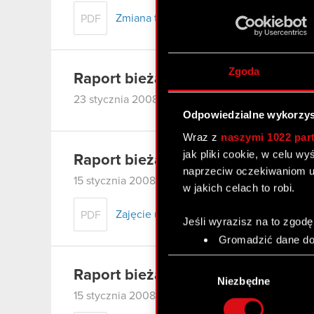
Zmiana terminu przekazania raportu ok
PDF
Zgoda
Raport bieżący nr 8/2008
23 stycznia 2008
Odpowiedzialne wykorzys
Wraz z
naszymi 1022 par
jak pliki cookie, w celu w
Raport bieżący nr 6/2008
naprzeciw oczekiwaniom u
15 stycznia 2008
w jakich celach to robi.
Zajęcie udziałów w firmie Optibox Sp. z 
PDF
Jeśli wyrazisz na to zgodę
Gromadzić dane dot
Identyfikować Twoje
Wybór
czyli wirtualny odcisk 
Raport bieżący nr 7/2008
zgody
Niezbędne
Dowiedz się więcej odnośn
15 stycznia 2008
szczegółów
. W Deklaracj