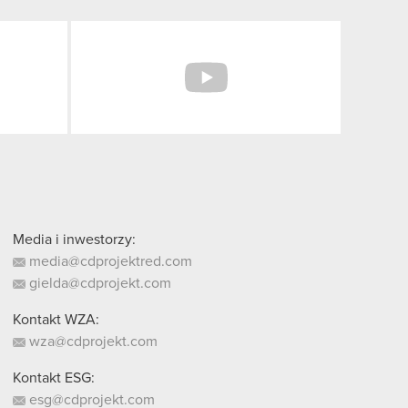
Facebook
YouTube
Media i inwestorzy:
media@cdprojektred.com
gielda@cdprojekt.com
Kontakt WZA:
wza@cdprojekt.com
Kontakt ESG:
esg@cdprojekt.com