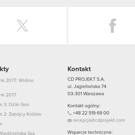
Twitter
kty
Kontakt
CD PROJEKT S.A.
nk 2077: Widmo
i
ul. Jagiellońska 74
03-301
Warszawa
nk 2077
 3: Dziki Gon
Kontakt ogólny:
+48
22
519
69
00
 2: Zabójcy Królów
recepcja@cdprojekt.com
n
Wsparcie techniczne:
Wiedźmińska Gra