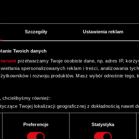
resowego
Szczegóły
Ustawienia reklam
tanie Twoich danych
tnerami
przetwarzamy Twoje osobiste dane, np. adres IP, korzyst
yświetlania spersonalizowanych reklam i treści, analizowania ty
żytkowników i rozwoju produktów. Masz wybór odnośnie tego, 
o.o. z siedzibą w Warszawie
, chcielibyśmy również:
yczące Twojej lokalizacji geograficznej z dokładnością nawet d
 urządzenie, aktywnie analizując charakteryzującego je zbiory d
palca)
Preferencje
Statystyka
ie tego, jak Twoje osobiste dane są przetwarzane oraz ustaw w
i plików cookie możesz zmienić lub wycofać swoją zgodę w dowol