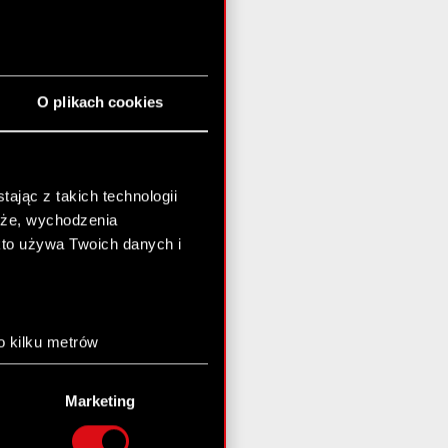
O plikach cookies
ając z takich technologii
chże, wychodzenia
kto używa Twoich danych i
o kilku metrów
anych (fingerprinting,
Marketing
łasne preferencje w
sekcji
nej chwili.