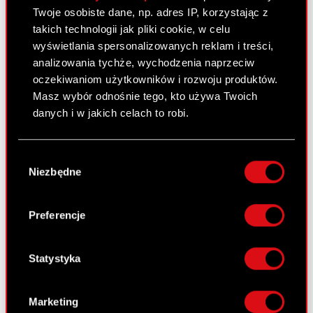
Twoje osobiste dane, np. adres IP, korzystając z
Raport bieżący nr 68/2008
takich technologii jak pliki cookie, w celu
3 lipca 2008
wyświetlania spersonalizowanych reklam i treści,
analizowania tychże, wychodzenia naprzeciw
Akcjonariusze posiadający przynajmniej
PDF
oczekiwaniom użytkowników i rozwoju produktów.
5% głosów na Zwyczajnym Walnym
Masz wybór odnośnie tego, kto używa Twoich
Zgromadzeniu Optimus S.A. w dniu 30
danych i w jakich celach to robi.
czerwca 2008 r.
Jeśli wyrazisz na to zgodę, chcielibyśmy również:
Wybór
Raport bieżący nr 67/2008
Gromadzić dane dotyczące Twojej
Niezbędne
zgody
lokalizacji geograficznej z dokładnością nawet
2 lipca 2008
do kilku metrów
Identyfikować Twoje urządzenie, aktywnie
Preferencje
Odwołanie Prokurenta samoistnego
PDF
analizując charakteryzującego je zbiory
danych (fingerprinting, czyli wirtualny odcisk
palca)
Statystyka
Dowiedz się więcej odnośnie tego, jak Twoje
Raport bieżący nr 66/2008
osobiste dane są przetwarzane oraz ustaw własne
30 czerwca 2008
Marketing
preferencje w
sekcji szczegółów
. W Deklaracji