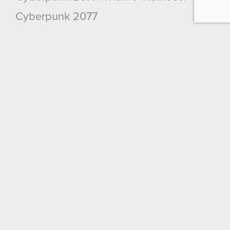
Cyberpunk 2077
Wiedźmin 3: Dziki Gon
Wiedźmin 2: Zabójcy Królów
Wiedźmin
GWINT: Wiedźmińska Gra Karciana
Kontakt
CD PROJEKT S.A.
ul. Jagiellońska 74
03-301
Warszawa
Kontakt ogólny:
+48
22
519
69
00