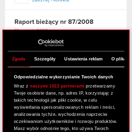
zależnej - Korekta
Raport bieżący nr 87/2008
31 grudnia 2008
Terminy przekazywania raportów
PDF
okresowych w 2009 roku
Zgoda
Szczegóły
Ustawienia reklam
O plikach
Raport bieżący nr 86/2008
Odpowiedzialne wykorzystanie Twoich danych
31 grudnia 2008
Wraz z
naszymi 1022 partnerami
przetwarzamy
Zaprzestanie konsolidowania spółki
Twoje osobiste dane, np. adres IP, korzystając z
PDF
zależnej
takich technologii jak pliki cookie, w celu
wyświetlania spersonalizowanych reklam i treści,
analizowania tychże, wychodzenia naprzeciw
Raport bieżący nr 85/2008
oczekiwaniom użytkowników i rozwoju produktów.
22 grudnia 2008
Masz wybór odnośnie tego, kto używa Twoich