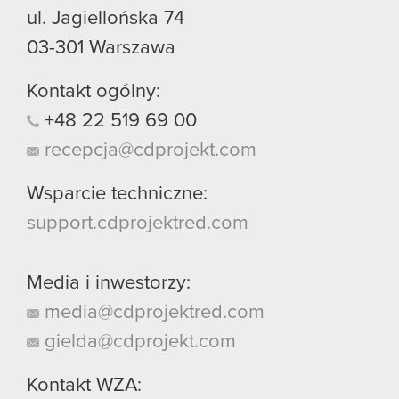
ul. Jagiellońska 74
03-301
Warszawa
Kontakt ogólny:
+48
22
519
69
00
recepcja@cdprojekt.com
Wsparcie techniczne:
support.cdprojektred.com
Media i inwestorzy:
media@cdprojektred.com
gielda@cdprojekt.com
Kontakt WZA: