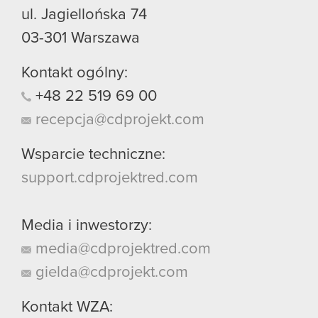
ul. Jagiellońska 74
03-301
Warszawa
Kontakt ogólny:
+48
22
519
69
00
recepcja@cdprojekt.com
Wsparcie techniczne:
support.cdprojektred.com
Media i inwestorzy:
media@cdprojektred.com
gielda@cdprojekt.com
Kontakt WZA: