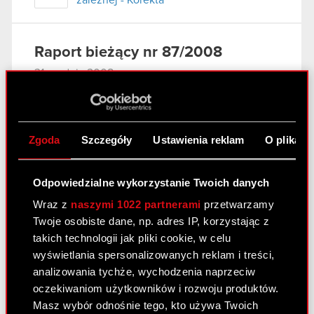
zależnej - Korekta
Raport bieżący nr 87/2008
31 grudnia 2008
Terminy przekazywania raportów
PDF
okresowych w 2009 roku
Zgoda
Szczegóły
Ustawienia reklam
O plikach
Raport bieżący nr 86/2008
Odpowiedzialne wykorzystanie Twoich danych
31 grudnia 2008
Wraz z
naszymi 1022 partnerami
przetwarzamy
Zaprzestanie konsolidowania spółki
Twoje osobiste dane, np. adres IP, korzystając z
PDF
zależnej
takich technologii jak pliki cookie, w celu
wyświetlania spersonalizowanych reklam i treści,
analizowania tychże, wychodzenia naprzeciw
Raport bieżący nr 85/2008
oczekiwaniom użytkowników i rozwoju produktów.
22 grudnia 2008
Masz wybór odnośnie tego, kto używa Twoich