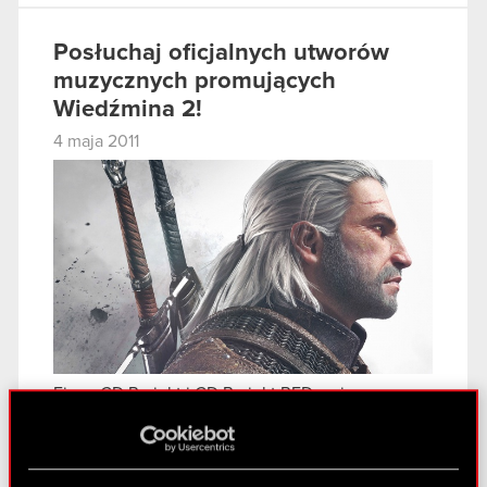
Posłuchaj oficjalnych utworów
muzycznych promujących
Wiedźmina 2!
4 maja 2011
Firma CD Projekt i CD Projekt RED mają
przyjemność poinformować o nawiązaniu
współpracy z Maciejem Balcarem i zespołem…
Czytaj dalej