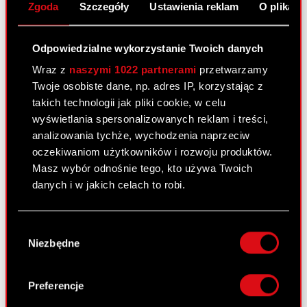
Zgoda
Szczegóły
Ustawienia reklam
O plikach
Wiedźmin 2: Zabójcy Królów –
Odpowiedzialne wykorzystanie Twoich danych
Edycja Kolekcjonerska bije kolejny
Wraz z
naszymi 1022 partnerami
przetwarzamy
rekord!
Twoje osobiste dane, np. adres IP, korzystając z
2 maja 2011
takich technologii jak pliki cookie, w celu
wyświetlania spersonalizowanych reklam i treści,
analizowania tychże, wychodzenia naprzeciw
oczekiwaniom użytkowników i rozwoju produktów.
Masz wybór odnośnie tego, kto używa Twoich
danych i w jakich celach to robi.
Jeśli wyrazisz na to zgodę, chcielibyśmy również:
Wybór
Gromadzić dane dotyczące Twojej
Niezbędne
zgody
lokalizacji geograficznej z dokładnością nawet
Mamy przyjemność poinformować, że Edycja
do kilku metrów
Kolekcjonerska gry Wiedźmin 2: Zabójcy Królów
Identyfikować Twoje urządzenie, aktywnie
Preferencje
pobiła kolejny rekord w…
Czytaj dalej
analizując charakteryzującego je zbiory