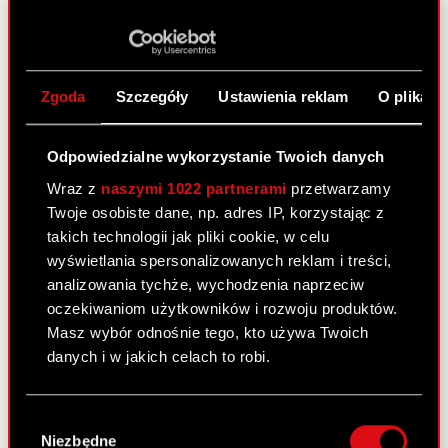
Firmy Roku Polskiego Internetu. W…
Czytaj dalej
Scania i CD Projekt ruszają razem
Zgoda
Szczegóły
Ustawienia reklam
O plikach
w trasę!
20 czerwca 2011
Odpowiedzialne wykorzystanie Twoich danych
Wraz z
naszymi 1022 partnerami
przetwarzamy
Twoje osobiste dane, np. adres IP, korzystając z
takich technologii jak pliki cookie, w celu
wyświetlania spersonalizowanych reklam i treści,
analizowania tychże, wychodzenia naprzeciw
oczekiwaniom użytkowników i rozwoju produktów.
Masz wybór odnośnie tego, kto używa Twoich
danych i w jakich celach to robi.
CD Projekt z przyjemnością informuje o podjęciu
współpracy z firmą Scania Polska S.A. przy
Jeśli wyrazisz na to zgodę, chcielibyśmy również:
Wybór
promocji tytułu…
Czytaj dalej
Gromadzić dane dotyczące Twojej
Niezbędne
zgody