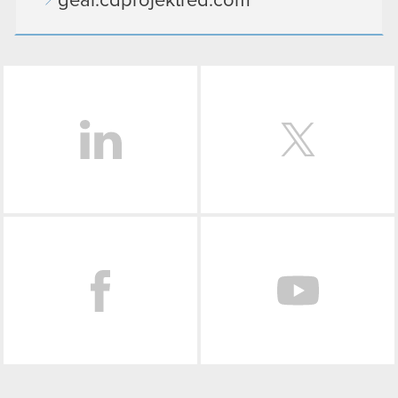
gear.cdprojektred.com
LinkedIn
Facebook