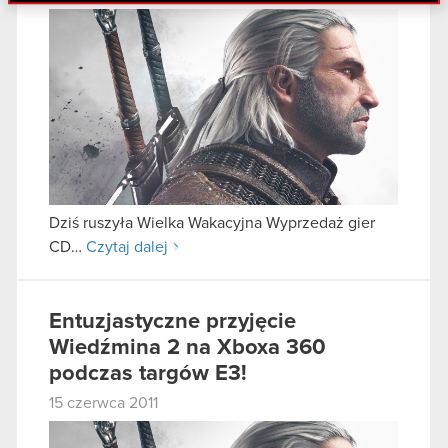
danymi otrzymanymi od Ciebie lub uzyskanymi
podczas korzystania z ich usług. Kontynuując
korzystanie z naszej witryny, zgadasz się na
używanie plików cookie.
Dziś ruszyła Wielka Wakacyjna Wyprzedaż gier
CD…
Czytaj dalej
Entuzjastyczne przyjęcie
Wiedźmina 2 na Xboxa 360
podczas targów E3!
15 czerwca 2011