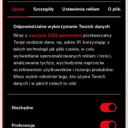
Zgoda
Szczegóły
Ustawienia reklam
O plikach
Odpowiedzialne wykorzystanie Twoich danych
Facebook
Wraz z
naszymi 1022 partnerami
przetwarzamy
Twoje osobiste dane, np. adres IP, korzystając z
takich technologii jak pliki cookie, w celu
wyświetlania spersonalizowanych reklam i treści,
analizowania tychże, wychodzenia naprzeciw
oczekiwaniom użytkowników i rozwoju produktów.
Masz wybór odnośnie tego, kto używa Twoich
danych i w jakich celach to robi.
O CD PROJEKT
Jeśli wyrazisz na to zgodę, chcielibyśmy również:
Wybór
Grupa Kapitałowa
Gromadzić dane dotyczące Twojej
Niezbędne
zgody
lokalizacji geograficznej z dokładnością nawet
Nasz biznes
do kilku metrów
Identyfikować Twoje urządzenie, aktywnie
Preferencje
Inwestorzy