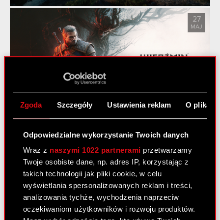
27
MAJ
Pieśni przeszłości trzecim
dodatkiem do gry Wiedźmin 3:
Dziki Gon!
Zgoda
Szczegóły
Ustawienia reklam
O plikach
Odpowiedzialne wykorzystanie Twoich danych
Zobacz również:
Wraz z
naszymi 1022 partnerami
przetwarzamy
Twoje osobiste dane, np. adres IP, korzystając z
Aktualności
takich technologii jak pliki cookie, w celu
wyświetlania spersonalizowanych reklam i treści,
Centrum wyników
analizowania tychże, wychodzenia naprzeciw
Logotypy
oczekiwaniom użytkowników i rozwoju produktów.