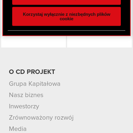
funkcje społecznościowe i analizować ruch w
Facebook
naszej witrynie. Informacje o tym, jak korzystasz
Korzystaj wyłącznie z niezbędnych plików
z naszej witryny, udostępniamy partnerom
cookie
społecznościowym, reklamowym i analitycznym.
Partnerzy mogą połączyć te informacje z innymi
danymi otrzymanymi od Ciebie lub uzyskanymi
podczas korzystania z ich usług. Kontynuując
korzystanie z naszej witryny, zgadasz się na
używanie plików cookie.
O CD PROJEKT
Grupa Kapitałowa
Nasz biznes
Inwestorzy
Zrównoważony rozwój
Media