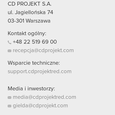
CD PROJEKT S.A.
ul. Jagiellońska 74
03-301
Warszawa
Kontakt ogólny:
+48
22
519
69
00
recepcja@cdprojekt.com
Wsparcie techniczne:
support.cdprojektred.com
Media i inwestorzy:
media@cdprojektred.com
gielda@cdprojekt.com