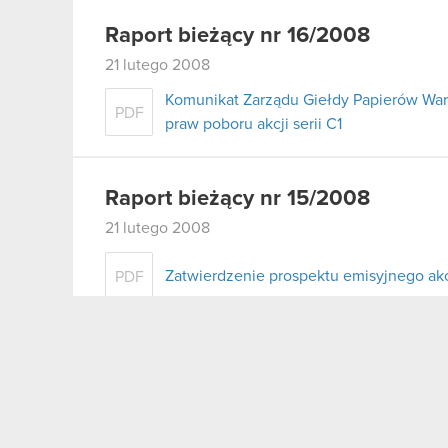
Raport bieżący nr 16/2008
21 lutego 2008
Komunikat Zarządu Giełdy Papierów War
PDF
praw poboru akcji serii C1
Raport bieżący nr 15/2008
21 lutego 2008
Zatwierdzenie prospektu emisyjnego akcj
PDF
Raport bieżący nr 14/2008
15 lutego 2008
Wniosek o ogłoszenie upadłości
PDF