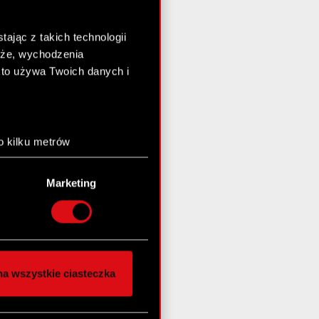
ając z takich technologii
chże, wychodzenia
kto używa Twoich danych i
o kilku metrów
anych (fingerprinting,
Marketing
łasne preferencje w
sekcji
nej chwili.
społecznościowe i
ostępniamy partnerom
a wszystkie ciasteczka
 innymi danymi
stanie z naszej witryny,