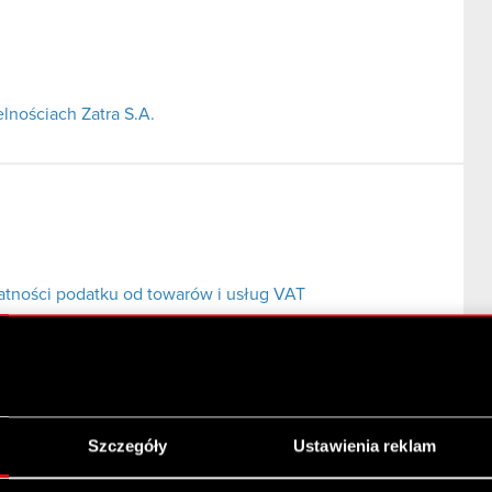
lnościach Zatra S.A.
atności podatku od towarów i usług VAT
Szczegóły
Ustawienia reklam