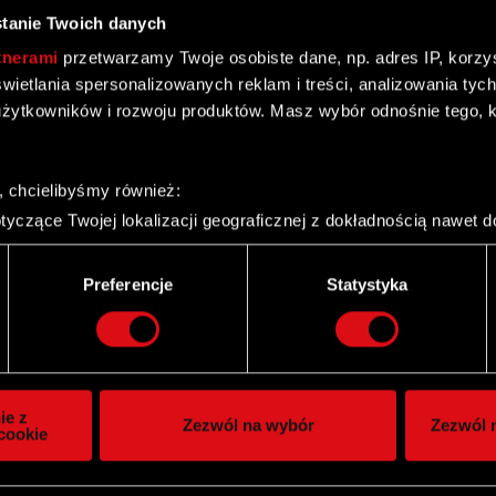
tanie Twoich danych
tnerami
przetwarzamy Twoje osobiste dane, np. adres IP, korzyst
yświetlania spersonalizowanych reklam i treści, analizowania ty
żytkowników i rozwoju produktów. Masz wybór odnośnie tego, 
Zatra S.A.
, chcielibyśmy również:
yczące Twojej lokalizacji geograficznej z dokładnością nawet d
 urządzenie, aktywnie analizując charakteryzującego je zbiory d
palca)
Preferencje
Statystyka
ie tego, jak Twoje osobiste dane są przetwarzane oraz ustaw w
i plików cookie możesz zmienić lub wycofać swoją zgodę w dowol
mowy nabycia znaczących aktywów
ie do spersonalizowania treści i reklam, aby oferować funkcje 
itrynie. Informacje o tym, jak korzystasz z naszej witryny, ud
ie z
Zezwól na wybór
Zezwól n
owym i analitycznym. Partnerzy mogą połączyć te informacje z
cookie
 uzyskanymi podczas korzystania z ich usług. Kontynuując korzy
lików cookie.