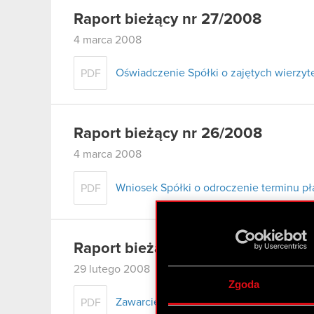
Raport bieżący nr 27/2008
4 marca 2008
Oświadczenie Spółki o zajętych wierzyte
PDF
Raport bieżący nr 26/2008
4 marca 2008
Wniosek Spółki o odroczenie terminu pł
PDF
Raport bieżący nr 25/2008
29 lutego 2008
Zgoda
Zawarcie umowy pożyczki
PDF