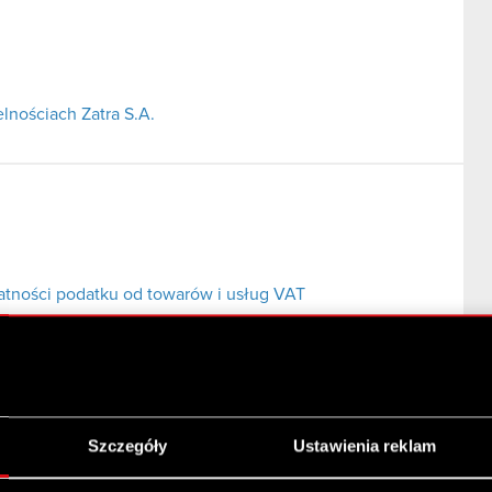
lnościach Zatra S.A.
atności podatku od towarów i usług VAT
Szczegóły
Ustawienia reklam