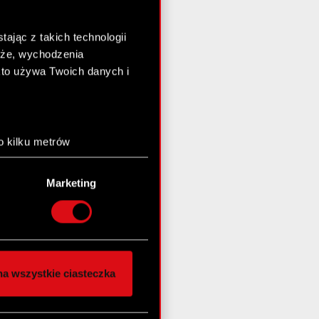
ając z takich technologii
chże, wychodzenia
kto używa Twoich danych i
o kilku metrów
anych (fingerprinting,
Marketing
łasne preferencje w
sekcji
nej chwili.
społecznościowe i
ostępniamy partnerom
a wszystkie ciasteczka
 innymi danymi
stanie z naszej witryny,