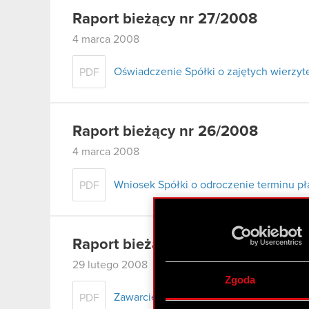
Raport bieżący nr 27/2008
4 marca 2008
Oświadczenie Spółki o zajętych wierzyte
PDF
Raport bieżący nr 26/2008
4 marca 2008
Wniosek Spółki o odroczenie terminu pł
PDF
Raport bieżący nr 25/2008
29 lutego 2008
Zgoda
Zawarcie umowy pożyczki
PDF