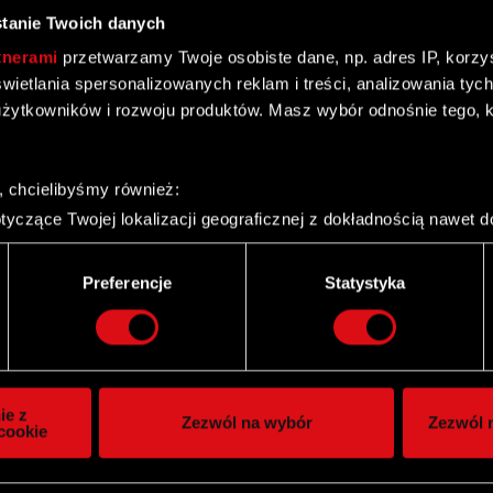
tanie Twoich danych
tnerami
przetwarzamy Twoje osobiste dane, np. adres IP, korzyst
yświetlania spersonalizowanych reklam i treści, analizowania ty
żytkowników i rozwoju produktów. Masz wybór odnośnie tego, 
Zatra S.A.
, chcielibyśmy również:
yczące Twojej lokalizacji geograficznej z dokładnością nawet d
 urządzenie, aktywnie analizując charakteryzującego je zbiory d
palca)
Preferencje
Statystyka
ie tego, jak Twoje osobiste dane są przetwarzane oraz ustaw w
i plików cookie możesz zmienić lub wycofać swoją zgodę w dowol
mowy nabycia znaczących aktywów
ie do spersonalizowania treści i reklam, aby oferować funkcje 
itrynie. Informacje o tym, jak korzystasz z naszej witryny, ud
ie z
Zezwól na wybór
Zezwól n
owym i analitycznym. Partnerzy mogą połączyć te informacje z
cookie
 uzyskanymi podczas korzystania z ich usług. Kontynuując korzy
lików cookie.