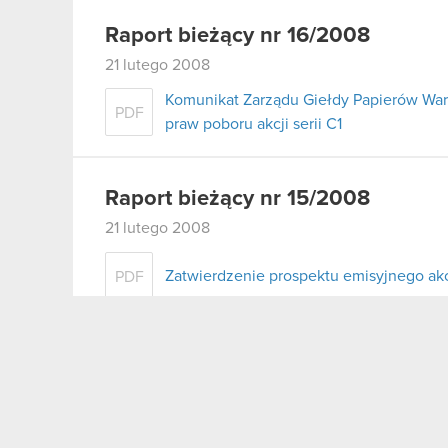
Raport bieżący nr 16/2008
21 lutego 2008
Komunikat Zarządu Giełdy Papierów War
PDF
praw poboru akcji serii C1
Raport bieżący nr 15/2008
21 lutego 2008
Zatwierdzenie prospektu emisyjnego akcj
PDF
Raport bieżący nr 14/2008
15 lutego 2008
Wniosek o ogłoszenie upadłości
PDF