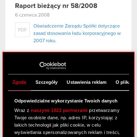
Raport bieżący nr 58/2008
6 czerwca 2008
Oświadczenie Zarządu Spółki dotyczące
PDF
zasad stosowania ładu korporacyjnego w
2007 roku.
Raport bieżący nr 57/2008
31 maja 2008
Zgoda
Szczegóły
Ustawienia reklam
O plikach
wybór audytora do badania sprawozdań
PDF
finansowych Spółki.
Odpowiedzialne wykorzystanie Twoich danych
Wraz z
naszymi 1022 partnerami
przetwarzamy
Raport bieżący nr 56/2008
Twoje osobiste dane, np. adres IP, korzystając z
14 maja 2008
takich technologii jak pliki cookie, w celu
wyświetlania spersonalizowanych reklam i treści,
Oświadczenie Zarządu Spółki dotyczące