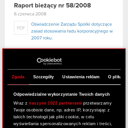
Raport bieżący nr 58/2008
6 czerwca 2008
Oświadczenie Zarządu Spółki dotyczące
PDF
zasad stosowania ładu korporacyjnego w
2007 roku.
Raport bieżący nr 57/2008
31 maja 2008
Zgoda
Szczegóły
Ustawienia reklam
O plikach
wybór audytora do badania sprawozdań
PDF
finansowych Spółki.
Odpowiedzialne wykorzystanie Twoich danych
Wraz z
naszymi 1022 partnerami
przetwarzamy
Raport bieżący nr 56/2008
Twoje osobiste dane, np. adres IP, korzystając z
14 maja 2008
takich technologii jak pliki cookie, w celu
wyświetlania spersonalizowanych reklam i treści,
Oświadczenie Zarządu Spółki dotyczące