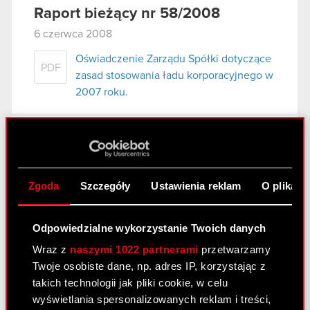
Raport bieżący nr 58/2008
6 czerwca 2008
Oświadczenie Zarządu Spółki dotyczące
PDF
zasad stosowania ładu korporacyjnego w
2007 roku.
Raport bieżący nr 57/2008
31 maja 2008
Zgoda
Szczegóły
Ustawienia reklam
O plikach
wybór audytora do badania sprawozdań
PDF
finansowych Spółki.
Odpowiedzialne wykorzystanie Twoich danych
Wraz z
naszymi 1022 partnerami
przetwarzamy
Raport bieżący nr 56/2008
Twoje osobiste dane, np. adres IP, korzystając z
14 maja 2008
takich technologii jak pliki cookie, w celu
wyświetlania spersonalizowanych reklam i treści,
Oświadczenie Zarządu Spółki dotyczące