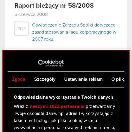
Raport bieżący nr 58/2008
6 czerwca 2008
Oświadczenie Zarządu Spółki dotyczące
PDF
zasad stosowania ładu korporacyjnego w
2007 roku.
Raport bieżący nr 57/2008
31 maja 2008
Zgoda
Szczegóły
Ustawienia reklam
O plikach
wybór audytora do badania sprawozdań
PDF
finansowych Spółki.
Odpowiedzialne wykorzystanie Twoich danych
Wraz z
naszymi 1022 partnerami
przetwarzamy
Raport bieżący nr 56/2008
Twoje osobiste dane, np. adres IP, korzystając z
14 maja 2008
takich technologii jak pliki cookie, w celu
wyświetlania spersonalizowanych reklam i treści,
Oświadczenie Zarządu Spółki dotyczące