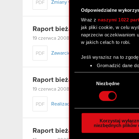
Zmiany w składzie Zarządu
PDF
Odpowiedzialne wykorzys
Wraz z
naszymi 1022 par
jak pliki cookie, w celu w
Raport bieżący nr 64/2008
naprzeciw oczekiwaniom u
19 czerwca 2008
w jakich celach to robi.
Zawarcie znaczącej umowy
PDF
Jeśli wyrazisz na to zgodę
Gromadzić dane dot
Identyfikować Twoje
Wybór
czyli wirtualny odcisk 
Raport bieżący nr 63/2008
zgody
Niezbędne
Dowiedz się więcej odnośn
19 czerwca 2008
szczegółów
. W Deklaracj
Realizacja postanowień umowy strategic
PDF
Wykorzystujemy pliki cook
analizować ruch w naszej w
Korzystaj wyłączn
społecznościowym, reklam
niezbędnych plików 
Raport bieżący nr 62/2008
otrzymanymi od Ciebie lub