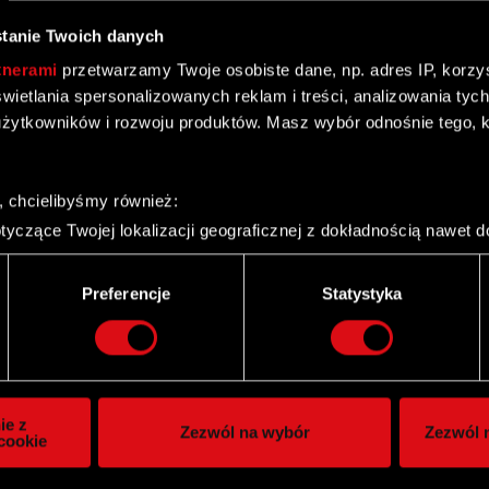
tanie Twoich danych
tnerami
przetwarzamy Twoje osobiste dane, np. adres IP, korzyst
yświetlania spersonalizowanych reklam i treści, analizowania ty
żytkowników i rozwoju produktów. Masz wybór odnośnie tego, 
, chcielibyśmy również:
yczące Twojej lokalizacji geograficznej z dokładnością nawet d
 urządzenie, aktywnie analizując charakteryzującego je zbiory d
palca)
Preferencje
Statystyka
ie tego, jak Twoje osobiste dane są przetwarzane oraz ustaw w
i plików cookie możesz zmienić lub wycofać swoją zgodę w dowol
znej w części korporacyjnej
ie do spersonalizowania treści i reklam, aby oferować funkcje 
itrynie. Informacje o tym, jak korzystasz z naszej witryny, ud
ie z
Zezwól na wybór
Zezwól n
owym i analitycznym. Partnerzy mogą połączyć te informacje z
cookie
 uzyskanymi podczas korzystania z ich usług. Kontynuując korzy