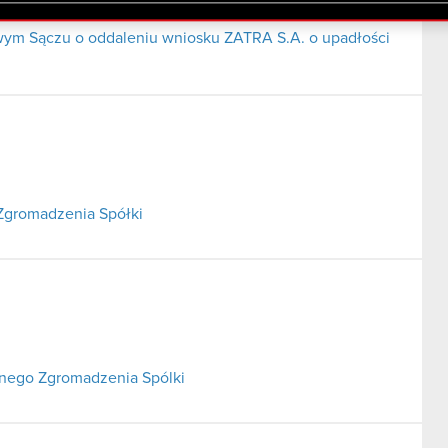
lików cookie.
m Sączu o oddaleniu wniosku ZATRA S.A. o upadłości
Zgromadzenia Spółki
lnego Zgromadzenia Spólki