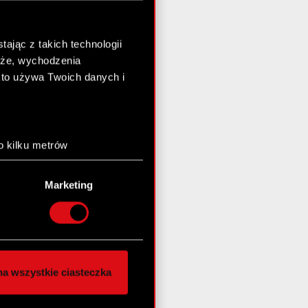
ając z takich technologii
chże, wychodzenia
kto używa Twoich danych i
o kilku metrów
anych (fingerprinting,
Marketing
łasne preferencje w
sekcji
nej chwili.
społecznościowe i
ostępniamy partnerom
a wszystkie ciasteczka
 innymi danymi
stanie z naszej witryny,