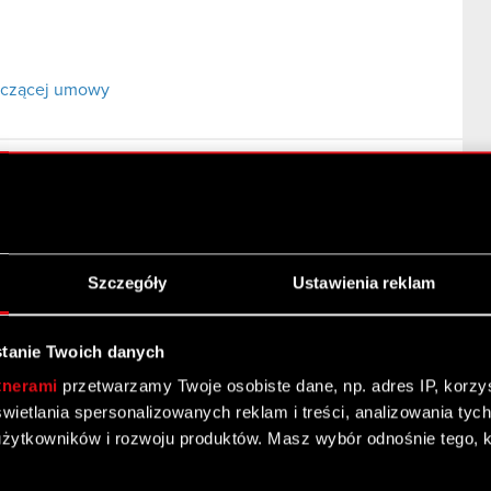
naczącej umowy
ym Sączu z dnia 28.10.2008
Szczegóły
Ustawienia reklam
tanie Twoich danych
tnerami
przetwarzamy Twoje osobiste dane, np. adres IP, korzyst
yświetlania spersonalizowanych reklam i treści, analizowania ty
żytkowników i rozwoju produktów. Masz wybór odnośnie tego, 
 zainicjowaniu zwolnień grupowych