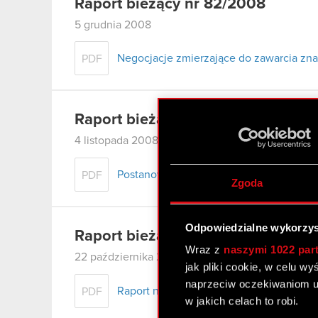
Raport bieżący nr 82/2008
5 grudnia 2008
Negocjacje zmierzające do zawarcia z
PDF
Raport bieżący nr 81/2008
4 listopada 2008
Postanowienie sądu Rejonowego w Now
PDF
Zgoda
Odpowiedzialne wykorzys
Raport bieżący nr 77/2008
Wraz z
naszymi 1022 par
22 października 2008
jak pliki cookie, w celu w
naprzeciw oczekiwaniom u
Raport numer 77/2008 Decyzja Spółki o
PDF
w jakich celach to robi.