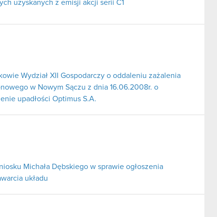
h uzyskanych z emisji akcji serii C1
wie Wydział XII Gospodarczy o oddaleniu zażalenia
onowego w Nowym Sączu z dnia 16.06.2008r. o
enie upadłości Optimus S.A.
iosku Michała Dębskiego w sprawie ogłoszenia
awarcia układu