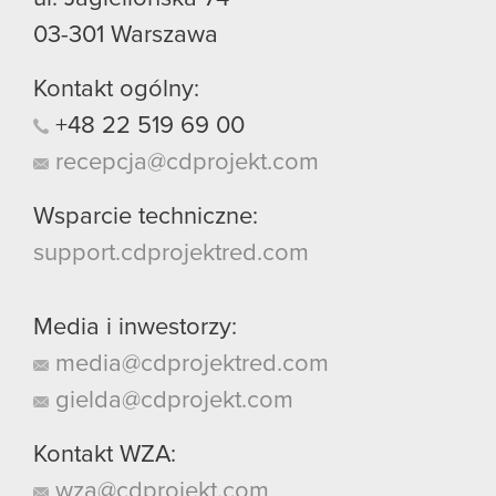
03-301
Warszawa
Kontakt ogólny:
+48
22
519
69
00
recepcja@cdprojekt.com
Wsparcie techniczne:
support.cdprojektred.com
Media i inwestorzy:
media@cdprojektred.com
gielda@cdprojekt.com
Kontakt WZA:
wza@cdprojekt.com