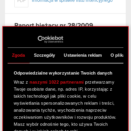
Informacja w sprawie listu intencyjnego
PDF
Raport bieżący nr 28/2009
26 września 2009
Informacja w sprawie listu intencyjnego
PDF
Zgoda
Szczegóły
Ustawienia reklam
O plikach
Raport bieżący nr 27/2009
Odpowiedzialne wykorzystanie Twoich danych
Wraz z
naszymi 1022 partnerami
przetwarzamy
17 września 2009
Twoje osobiste dane, np. adres IP, korzystając z
Informacja w sprawie listu intencyjnego
takich technologii jak pliki cookie, w celu
PDF
wyświetlania spersonalizowanych reklam i treści,
analizowania tychże, wychodzenia naprzeciw
oczekiwaniom użytkowników i rozwoju produktów.
Raport bieżący nr 26/2009
Masz wybór odnośnie tego, kto używa Twoich
17 września 2009