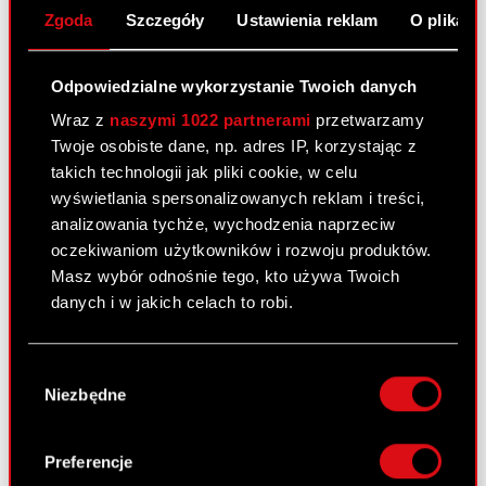
Zgoda
Szczegóły
Ustawienia reklam
O plikach
11 maja 2010
Spełnienie warunku zawieszającego
PDF
Odpowiedzialne wykorzystanie Twoich danych
znaczącej umowy. Nabycie aktywów
znacznej wartości.
Wraz z
naszymi 1022 partnerami
przetwarzamy
Twoje osobiste dane, np. adres IP, korzystając z
takich technologii jak pliki cookie, w celu
Raport bieżący nr 16/2010
wyświetlania spersonalizowanych reklam i treści,
analizowania tychże, wychodzenia naprzeciw
11 maja 2010
oczekiwaniom użytkowników i rozwoju produktów.
Rejestracja przez sąd podwyższenia
Masz wybór odnośnie tego, kto używa Twoich
PDF
kapitału zakładowego Spółki oraz zmian
danych i w jakich celach to robi.
statutu Spółki
Jeśli wyrazisz na to zgodę, chcielibyśmy również:
Pobierz załącznik
PDF
Wybór
Gromadzić dane dotyczące Twojej
Niezbędne
zgody
lokalizacji geograficznej z dokładnością nawet
do kilku metrów
Identyfikować Twoje urządzenie, aktywnie
Raport bieżący nr 15/2010
Preferencje
analizując charakteryzującego je zbiory