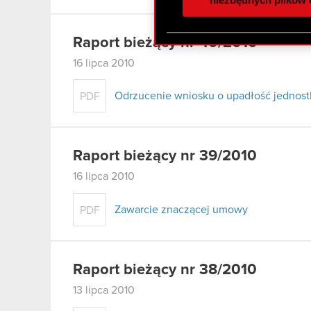
otrzymanymi od Ciebie lub
zgadasz się na używanie p
Raport bieżący nr 40/2010
16 lipca 2010
Odrzucenie wniosku o upadłość jednostk
PDF
Raport bieżący nr 39/2010
16 lipca 2010
Zawarcie znaczącej umowy
PDF
Raport bieżący nr 38/2010
13 lipca 2010