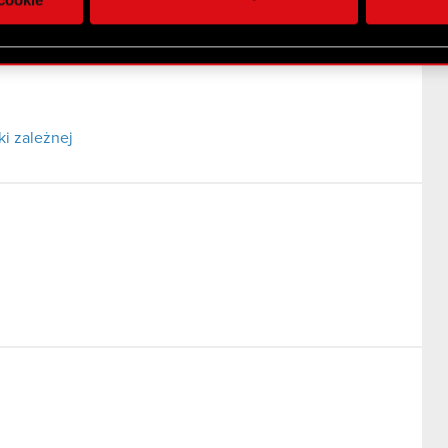
 uzyskanymi podczas korzystania z ich usług. Kontynuując korzy
lików cookie.
i zależnej