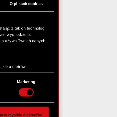
O plikach cookies
ając z takich technologii
chże, wychodzenia
kto używa Twoich danych i
o kilku metrów
anych (fingerprinting,
Marketing
łasne preferencje w
sekcji
nej chwili.
społecznościowe i
ostępniamy partnerom
a wszystkie ciasteczka
 innymi danymi