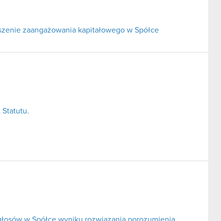
ejszenie zaangażowania kapitałowego w Spółce
 Statutu.
 głosów w Spółce wyniku rozwiązania porozumienia