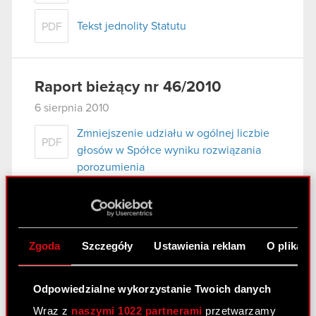
Tekst jednolity Statutu
PDF
Raport bieżący nr 46/2010
6 sierpnia 2010
Zmniejszenie udziału w ogólnej liczbie
PDF
głosów w Spółce wyniku rozwiązania
porozumienia
Raport bieżący nr 45/2010
6 sierpnia 2010
Zgoda
Szczegóły
Ustawienia reklam
O plikach
Rozwiązanie w części Umowy
PDF
Inwestycyjnej, aneks do Umowy
Odpowiedzialne wykorzystanie Twoich danych
Inwestycyjnej
Wraz z
naszymi 1022 partnerami
przetwarzamy