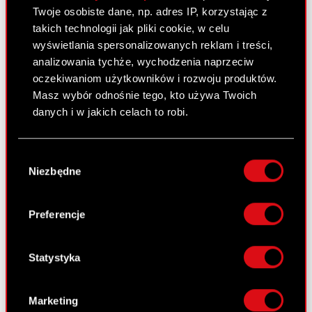
Twoje osobiste dane, np. adres IP, korzystając z
takich technologii jak pliki cookie, w celu
Raport bieżący nr 44/2010
wyświetlania spersonalizowanych reklam i treści,
5 sierpnia 2010
analizowania tychże, wychodzenia naprzeciw
oczekiwaniom użytkowników i rozwoju produktów.
zwiększenie udziału w ogólnej liczbie
PDF
Masz wybór odnośnie tego, kto używa Twoich
głosów w Spółce w wyniku rozliczenia
danych i w jakich celach to robi.
wezwania do zapisywania się na
sprzedaż akcji Spółki
Jeśli wyrazisz na to zgodę, chcielibyśmy również:
Wybór
Gromadzić dane dotyczące Twojej
Niezbędne
zgody
lokalizacji geograficznej z dokładnością nawet
Raport bieżący nr 43/2010
do kilku metrów
29 lipca 2010
Identyfikować Twoje urządzenie, aktywnie
Preferencje
analizując charakteryzującego je zbiory
Zawarcie umowy pożyczki pomiędzy
PDF
danych (fingerprinting, czyli wirtualny odcisk
Emitentem a jego podmiotem zależnym
palca)
Statystyka
Dowiedz się więcej odnośnie tego, jak Twoje
osobiste dane są przetwarzane oraz ustaw własne
Raport bieżący nr 42/2010
Marketing
preferencje w
sekcji szczegółów
. W Deklaracji