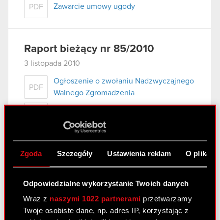
Zawarcie umowy ugody
PDF
Raport bieżący nr 85/2010
3 listopada 2010
Ogłoszenie o zwołaniu Nadzwyczajnego
PDF
Walnego Zgromadzenia
Pobierz załącznik
PDF
Zgoda
Szczegóły
Ustawienia reklam
O plikach
Raport bieżący nr 84/2010
3 listopada 2010
Odpowiedzialne wykorzystanie Twoich danych
Pierwsze zawiadomienie Akcjonariuszy o
PDF
Wraz z
naszymi 1022 partnerami
przetwarzamy
zamiarze połączenia.
Twoje osobiste dane, np. adres IP, korzystając z