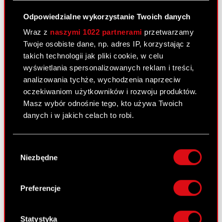
Ustalenie ceny emisyjnej akcji serii J
PDF
oraz podmiotu uprawnionego do
Odpowiedzialne wykorzystanie Twoich danych
złożenia zapisu na warranty
Wraz z
naszymi 1022 partnerami
przetwarzamy
subskrypcyjne serii G
Twoje osobiste dane, np. adres IP, korzystając z
takich technologii jak pliki cookie, w celu
wyświetlania spersonalizowanych reklam i treści,
Raport bieżący nr 93/2010
analizowania tychże, wychodzenia naprzeciw
oczekiwaniom użytkowników i rozwoju produktów.
18 listopada 2010
Masz wybór odnośnie tego, kto używa Twoich
Wycofanie rezygnacji przez Członka
danych i w jakich celach to robi.
PDF
Zarządu oraz powołanie Prezesa Zarządu
Jeśli wyrazisz na to zgodę, chcielibyśmy również:
Wybór
Gromadzić dane dotyczące Twojej
Raport bieżący nr 92/2010
Niezbędne
zgody
lokalizacji geograficznej z dokładnością nawet
17 listopada 2010
do kilku metrów
Identyfikować Twoje urządzenie, aktywnie
Preferencje
Powtórne zawiadomienie Akcjonariuszy
analizując charakteryzującego je zbiory
PDF
o zamiarze połączenia.
danych (fingerprinting, czyli wirtualny odcisk
palca)
Statystyka