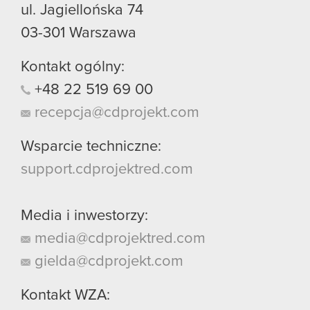
ul. Jagiellońska 74
03-301
Warszawa
Kontakt ogólny:
+48
22
519
69
00
recepcja@cdprojekt.com
Wsparcie techniczne:
support.cdprojektred.com
Media i inwestorzy:
media@cdprojektred.com
gielda@cdprojekt.com
Kontakt WZA: