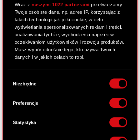
Raport bieżący nr 11/2011
Wraz z
naszymi 1022 partnerami
przetwarzamy
Twoje osobiste dane, np. adres IP, korzystając z
2 lutego 2011
takich technologii jak pliki cookie, w celu
wyświetlania spersonalizowanych reklam i treści,
Podwyższenie kapitału zakładowego
PDF
analizowania tychże, wychodzenia naprzeciw
oczekiwaniom użytkowników i rozwoju produktów.
Masz wybór odnośnie tego, kto używa Twoich
Raport bieżący nr 10/2011
danych i w jakich celach to robi.
2 lutego 2011
Jeśli wyrazisz na to zgodę, chcielibyśmy również:
Otrzymanie zawiadomienia, o którym
Wybór
PDF
Gromadzić dane dotyczące Twojej
mowa w art. 69 ustawy o ofercie
Niezbędne
zgody
lokalizacji geograficznej z dokładnością nawet
publicznej
do kilku metrów
Identyfikować Twoje urządzenie, aktywnie
Preferencje
analizując charakteryzującego je zbiory
Raport bieżący nr 9/2011
danych (fingerprinting, czyli wirtualny odcisk
palca)
Statystyka
31 stycznia 2011
Dowiedz się więcej odnośnie tego, jak Twoje
Wniesienie wkładów na pokrycie akcji
osobiste dane są przetwarzane oraz ustaw własne
PDF