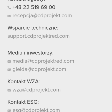
+48
22
519
69
00
recepcja@cdprojekt.com
Wsparcie techniczne:
support.cdprojektred.com
Media i inwestorzy:
media@cdprojektred.com
gielda@cdprojekt.com
Kontakt WZA:
wza@cdprojekt.com
Kontakt ESG:
esg@cdprojekt.com