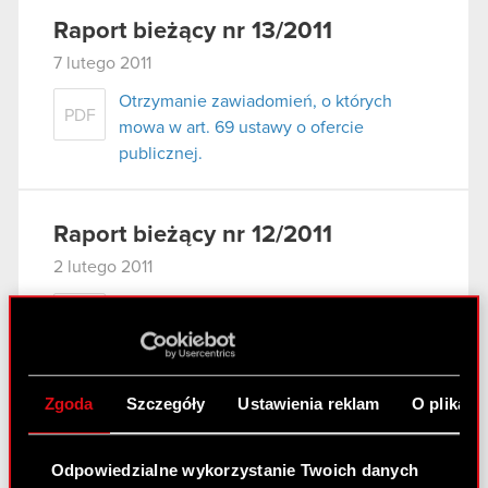
Raport bieżący nr 13/2011
7 lutego 2011
Otrzymanie zawiadomień, o których
PDF
mowa w art. 69 ustawy o ofercie
publicznej.
Raport bieżący nr 12/2011
2 lutego 2011
Otrzymanie zawiadomień, o których
PDF
mowa w art. 69 ustawy o ofercie
publicznej.
Zgoda
Szczegóły
Ustawienia reklam
O plikach
Załącznik
PDF
Odpowiedzialne wykorzystanie Twoich danych