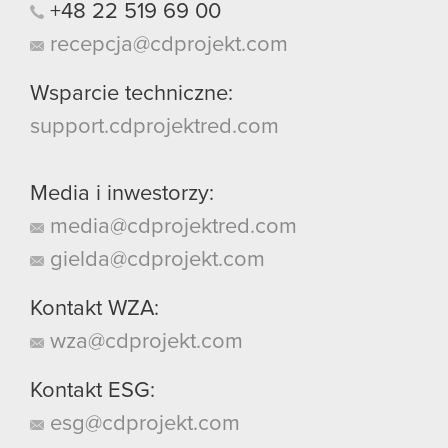
+48
22
519
69
00
recepcja@cdprojekt.com
Wsparcie techniczne:
support.cdprojektred.com
Media i inwestorzy:
media@cdprojektred.com
gielda@cdprojekt.com
Kontakt WZA:
wza@cdprojekt.com
Kontakt ESG:
esg@cdprojekt.com