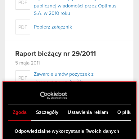
PDF
publicznej wiadomości przez Optimus
S.A. w 2010 roku
Pobierz załącznik
PDF
Raport bieżący nr 29/2011
5 maja 2011
Zawarcie umów pożyczek z
PDF
akcjonariuszami Spółki
Raport bieżący nr 28/2011
Zgoda
Szczegóły
Ustawienia reklam
O plikach
5 maja 2011
Zawarcie aneksu do umowy znaczącej
PDF
Odpowiedzialne wykorzystanie Twoich danych