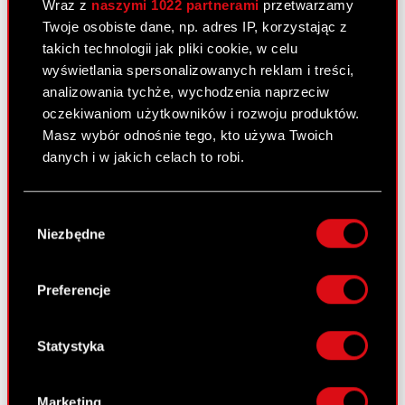
Wraz z
naszymi 1022 partnerami
przetwarzamy
Twoje osobiste dane, np. adres IP, korzystając z
Raport bieżący nr 27/2011
takich technologii jak pliki cookie, w celu
wyświetlania spersonalizowanych reklam i treści,
20 kwietnia 2011
analizowania tychże, wychodzenia naprzeciw
oczekiwaniom użytkowników i rozwoju produktów.
Ogłoszenie upadłości spółki zależnej
PDF
Masz wybór odnośnie tego, kto używa Twoich
danych i w jakich celach to robi.
Raport bieżący nr 26/2011
Jeśli wyrazisz na to zgodę, chcielibyśmy również:
Wybór
14 kwietnia 2011
Gromadzić dane dotyczące Twojej
Niezbędne
zgody
lokalizacji geograficznej z dokładnością nawet
Podjęcie przez Zarząd Optimus S.A.
do kilku metrów
PDF
uchwały w przedmiocie skierowania do
Identyfikować Twoje urządzenie, aktywnie
Preferencje
Walnego Zgromadzenia wniosku w
analizując charakteryzującego je zbiory
sprawie podjęcia uchwały zmierzającej
danych (fingerprinting, czyli wirtualny odcisk
do zmiany firmy Spółki
palca)
Statystyka
Dowiedz się więcej odnośnie tego, jak Twoje
osobiste dane są przetwarzane oraz ustaw własne
Marketing