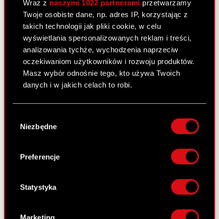
Wraz z
naszymi 1022 partnerami
przetwarzamy
Twoje osobiste dane, np. adres IP, korzystając z
Raport bieżący nr 27/2011
takich technologii jak pliki cookie, w celu
wyświetlania spersonalizowanych reklam i treści,
20 kwietnia 2011
analizowania tychże, wychodzenia naprzeciw
oczekiwaniom użytkowników i rozwoju produktów.
Ogłoszenie upadłości spółki zależnej
PDF
Masz wybór odnośnie tego, kto używa Twoich
danych i w jakich celach to robi.
Raport bieżący nr 26/2011
Jeśli wyrazisz na to zgodę, chcielibyśmy również:
Wybór
14 kwietnia 2011
Gromadzić dane dotyczące Twojej
Niezbędne
zgody
lokalizacji geograficznej z dokładnością nawet
Podjęcie przez Zarząd Optimus S.A.
do kilku metrów
PDF
uchwały w przedmiocie skierowania do
Identyfikować Twoje urządzenie, aktywnie
Preferencje
Walnego Zgromadzenia wniosku w
analizując charakteryzującego je zbiory
sprawie podjęcia uchwały zmierzającej
danych (fingerprinting, czyli wirtualny odcisk
do zmiany firmy Spółki
palca)
Statystyka
Dowiedz się więcej odnośnie tego, jak Twoje
osobiste dane są przetwarzane oraz ustaw własne
Marketing