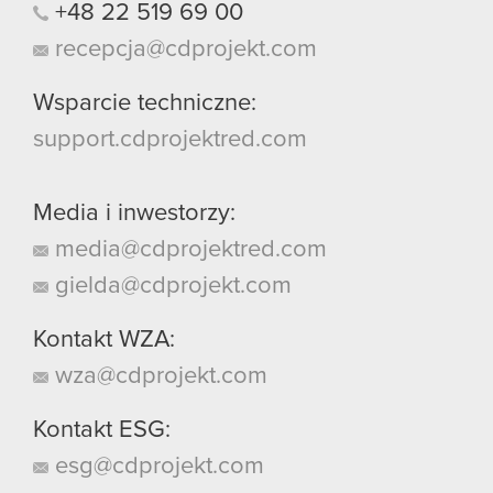
+48
22
519
69
00
recepcja@cdprojekt.com
Wsparcie techniczne:
support.cdprojektred.com
Media i inwestorzy:
media@cdprojektred.com
gielda@cdprojekt.com
Kontakt WZA:
wza@cdprojekt.com
Kontakt ESG:
esg@cdprojekt.com