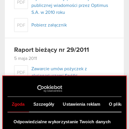
PDF
publicznej wiadomości przez Optimus
S.A. w 2010 roku
Pobierz załącznik
PDF
Raport bieżący nr 29/2011
5 maja 2011
Zawarcie umów pożyczek z
PDF
akcjonariuszami Spółki
Raport bieżący nr 28/2011
Zgoda
Szczegóły
Ustawienia reklam
O plikach
5 maja 2011
Zawarcie aneksu do umowy znaczącej
PDF
Odpowiedzialne wykorzystanie Twoich danych