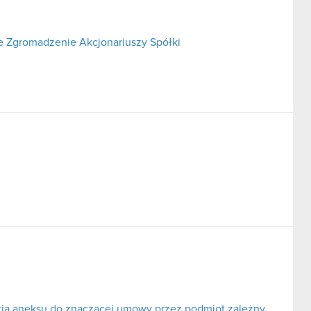
 Zgromadzenie Akcjonariuszy Spółki
rcia aneksu do znaczącej umowy przez podmiot zależny