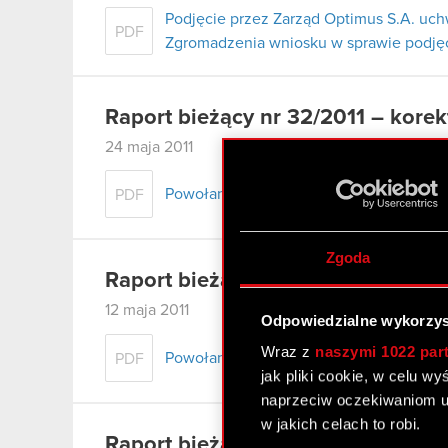
Podjęcie przez Zarząd Optimus S.A. uc
PDF
Zgromadzenia wniosku w sprawie podjęci
Raport bieżący nr 32/2011 – korek
24 maja 2011
Powołanie Zarządu kolejnej kadencji (ko
PDF
Zgoda
Raport bieżacy nr 32/2011
12 maja 2011
Odpowiedzialne wykorzys
Wraz z
naszymi 1022 par
Powołanie Zarządu kolejnej kadencji
PDF
jak pliki cookie, w celu w
naprzeciw oczekiwaniom u
w jakich celach to robi.
Raport bieżacy nr 31/2011