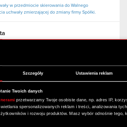
hwały w przedmiocie skierowania do Walnego
a uchwały zmierzającej do zmiany firmy Spółki.
ta
rekta)
Szczegóły
Ustawienia reklam
tanie Twoich danych
tnerami
przetwarzamy Twoje osobiste dane, np. adres IP, korzyst
yświetlania spersonalizowanych reklam i treści, analizowania ty
żytkowników i rozwoju produktów. Masz wybór odnośnie tego, 