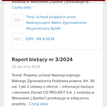
danymi otrzymanymi od Ciebie lub uzyskanymi
siedzibą w Warszawie („Spółka”) przekazuje w…
podczas korzystania z ich usług. Kontynuując
Czytaj dalej
korzystanie z naszej witryny, zgadasz się na
Treść uchwał podjętych przez
używanie plików cookie.
PDF
Nadzwyczajne Walne Zgromadzenie
Akcjonariuszy Spółki
ESPI - RB 4/2024
PDF
Raport bieżący nr 3/2024
22 stycznia 2024
Temat: Projekty uchwał Nadzwyczajnego
Walnego Zgromadzenia Podstawa prawna: Art. 56
ust. 1 pkt 2 Ustawy o ofercie – informacje bieżące
i okresowe Zarząd CD PROJEKT S.A. z siedzibą w
Warszawie („Spółka”) przekazuje w załączeniu
projekty…
Czytaj dalej