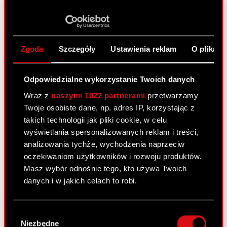
ESPI - RB 7/2024
PDF
Raport bieżący nr 6/2024
Zgoda
Szczegóły
Ustawienia reklam
O plikach
28 marca 2024
Odpowiedzialne wykorzystanie Twoich danych
Temat: Rekomendacja Zarządu w sprawie
podziału zysku netto osiągniętego w 2023 r.
Wraz z
naszymi 1022 partnerami
przetwarzamy
Podstawa prawna: Art. 17 ust. 1 MAR – informacje
Twoje osobiste dane, np. adres IP, korzystając z
poufne Zarząd CD PROJEKT S.A. z siedzibą w
takich technologii jak pliki cookie, w celu
Warszawie („Spółka”) informuje, że w dniu 28
wyświetlania spersonalizowanych reklam i treści,
marca…
Czytaj dalej
analizowania tychże, wychodzenia naprzeciw
oczekiwaniom użytkowników i rozwoju produktów.
Masz wybór odnośnie tego, kto używa Twoich
ESPI - RB 6/2024
PDF
danych i w jakich celach to robi.
Jeśli wyrazisz na to zgodę, chcielibyśmy również:
Raport bieżący nr 5/2024
Wybór
Gromadzić dane dotyczące Twojej
Niezbędne
zgody
20 lutego 2024