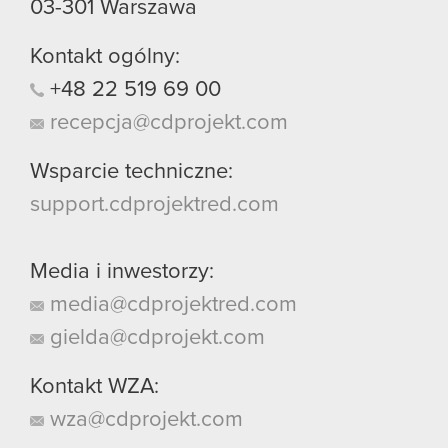
03-301
Warszawa
Kontakt ogólny:
+48
22
519
69
00
recepcja@cdprojekt.com
Wsparcie techniczne:
support.cdprojektred.com
Media i inwestorzy:
media@cdprojektred.com
gielda@cdprojekt.com
Kontakt WZA:
wza@cdprojekt.com