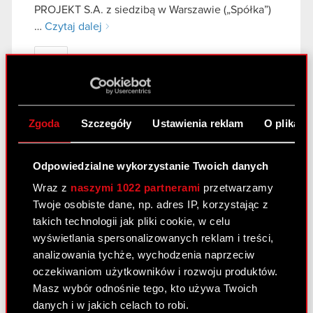
PROJEKT S.A. z siedzibą w Warszawie („Spółka”)
…
Czytaj dalej
ESPI - RB 11/2024
PDF
Raport bieżący nr 10/2024
Zgoda
Szczegóły
Ustawienia reklam
O plikach
14 czerwca 2024
Odpowiedzialne wykorzystanie Twoich danych
Temat: Uchwały podjęte przez Zwyczajne Walne
Zgromadzenie Spółki Podstawa prawna: Art. 56
Wraz z
naszymi 1022 partnerami
przetwarzamy
ust. 1 pkt 2 Ustawy o ofercie – informacje bieżące
Twoje osobiste dane, np. adres IP, korzystając z
i okresowe Zarząd Spółki pod firmą CD PROJEKT
takich technologii jak pliki cookie, w celu
S.A. z siedzibą w Warszawie…
Czytaj dalej
wyświetlania spersonalizowanych reklam i treści,
analizowania tychże, wychodzenia naprzeciw
Uchwały podjęte na Zwyczajnym
oczekiwaniom użytkowników i rozwoju produktów.
PDF
Walnym Zgromadzeniu
Masz wybór odnośnie tego, kto używa Twoich
danych i w jakich celach to robi.
ESPI - RB 10/2024
PDF