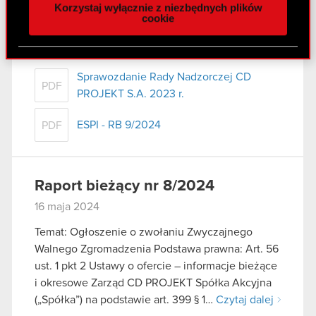
Korzystaj wyłącznie z niezbędnych plików
z naszej witryny, udostępniamy partnerom
cookie
Raport niezależnego biegłego rewidenta
społecznościowym, reklamowym i analitycznym.
PDF
- Sprawozdanie o wynagrodzeniach
Partnerzy mogą połączyć te informacje z innymi
2023 r.
danymi otrzymanymi od Ciebie lub uzyskanymi
Sprawozdanie Rady Nadzorczej CD
podczas korzystania z ich usług. Kontynuując
PDF
PROJEKT S.A. 2023 r.
korzystanie z naszej witryny, zgadasz się na
używanie plików cookie.
ESPI - RB 9/2024
PDF
Raport bieżący nr 8/2024
16 maja 2024
Temat: Ogłoszenie o zwołaniu Zwyczajnego
Walnego Zgromadzenia Podstawa prawna: Art. 56
ust. 1 pkt 2 Ustawy o ofercie – informacje bieżące
i okresowe Zarząd CD PROJEKT Spółka Akcyjna
(„Spółka”) na podstawie art. 399 § 1…
Czytaj dalej