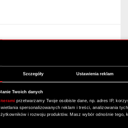
na: Art. 70 pkt 1 Ustawy o ofercie – nabycie lub
KT S.A. z siedzibą w Warszawie („Spółka”) przekazuje
zytaj dalej
Szczegóły
Ustawienia reklam
tanie Twoich danych
tnerami
przetwarzamy Twoje osobiste dane, np. adres IP, korzyst
yświetlania spersonalizowanych reklam i treści, analizowania ty
żytkowników i rozwoju produktów. Masz wybór odnośnie tego, 