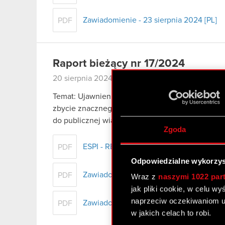
Zawiadomienie - 23 sierpnia 2024 [PL]
PDF
Raport bieżący nr 17/2024
20 sierpnia 2024
Temat: Ujawnienie stanu posiadania Podstawa praw
zbycie znacznego pakietu akcji Zarząd CD PROJE
do publicznej wiadomości treść otrzymanego…
C
Zgoda
ESPI - RB 17/2024
PDF
Odpowiedzialne wykorzys
Zawiadomienie - 20 sierpnia 2024 [EN]
PDF
Wraz z
naszymi 1022 par
jak pliki cookie, w celu w
naprzeciw oczekiwaniom u
Zawiadomienie - 20 sierpnia 2024 [PL]
PDF
w jakich celach to robi.