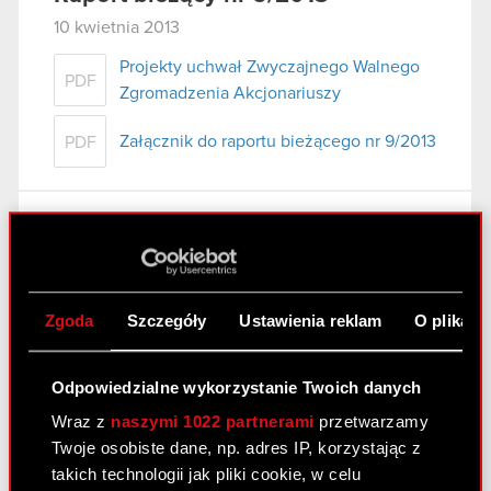
10 kwietnia 2013
Projekty uchwał Zwyczajnego Walnego
PDF
Zgromadzenia Akcjonariuszy
Załącznik do raportu bieżącego nr 9/2013
PDF
Raport bieżący nr 8/2013
10 kwietnia 2013
Ogłoszenie o zwołaniu Zwyczajnego
Zgoda
Szczegóły
Ustawienia reklam
O plikach
PDF
Walnego Zgromadzenia
Odpowiedzialne wykorzystanie Twoich danych
Raport bieżący nr 7/2013
Wraz z
naszymi 1022 partnerami
przetwarzamy
Twoje osobiste dane, np. adres IP, korzystając z
26 marca 2013
takich technologii jak pliki cookie, w celu
Uchwała spółki zależnej w sprawie