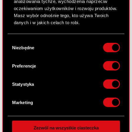
analizowania tychże, wychodzenia naprzeciw
4 listopada 2014
oczekiwaniom użytkowników i rozwoju produktów.
Doręczenie odpisu apelacji od wyroku
Masz wybór odnośnie tego, kto używa Twoich
PDF
Sądu Okręgowego I Wydział Cywilny
danych i w jakich celach to robi.
sygn. I C 292/06
Jeśli wyrazisz na to zgodę, chcielibyśmy również:
Wybór
Gromadzić dane dotyczące Twojej
Niezbędne
zgody
Raport bieżący nr 16/2014
lokalizacji geograficznej z dokładnością nawet
do kilku metrów
9 października 2014
Identyfikować Twoje urządzenie, aktywnie
Preferencje
analizując charakteryzującego je zbiory
Apelacja od wyroku Sądu Okręgowego I
PDF
danych (fingerprinting, czyli wirtualny odcisk
Wydział Cywilny sygn. I C 292/06
palca)
Statystyka
Dowiedz się więcej odnośnie tego, jak Twoje
osobiste dane są przetwarzane oraz ustaw własne
Raport bieżący nr 15/2014
Marketing
preferencje w
sekcji szczegółów
. W Deklaracji
1 października 2014
plików cookie możesz zmienić lub wycofać swoją
Podpisanie umowy znaczącej i zbycie
zgodę w dowolnej chwili.
PDF
aktywów znacznej wartości
Zezwól na wszystkie ciasteczka