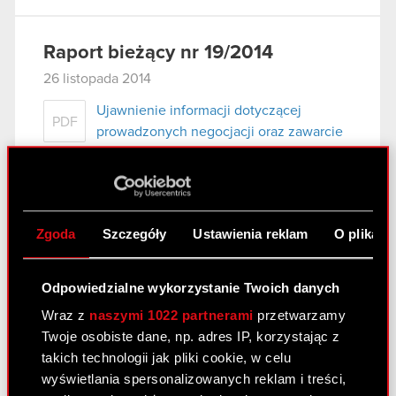
Raport bieżący nr 19/2014
26 listopada 2014
Ujawnienie informacji dotyczącej
PDF
prowadzonych negocjacji oraz zawarcie
umowy w zakresie zbycia udziałów w
spółce zależnej.
Zgoda
Szczegóły
Ustawienia reklam
O plikach
Raport bieżący nr 18/2014
4 listopada 2014
Odpowiedzialne wykorzystanie Twoich danych
Zakończenie postępowania
PDF
Wraz z
naszymi 1022 partnerami
przetwarzamy
upadłościowego spółki zależnej
Twoje osobiste dane, np. adres IP, korzystając z
takich technologii jak pliki cookie, w celu
wyświetlania spersonalizowanych reklam i treści,
Raport bieżący nr 17/2014