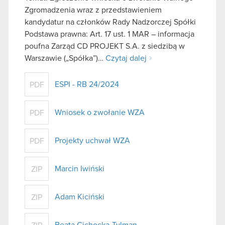
Zgromadzenia wraz z przedstawieniem
kandydatur na członków Rady Nadzorczej Spółki
Podstawa prawna: Art. 17 ust. 1 MAR – informacja
poufna Zarząd CD PROJEKT S.A. z siedzibą w
Warszawie („Spółka”)…
Czytaj dalej
ESPI - RB 24/2024
PDF
Wniosek o zwołanie WZA
PDF
Projekty uchwał WZA
PDF
Marcin Iwiński
ZIP
Adam Kiciński
ZIP
Beata Cichocka-Tylman