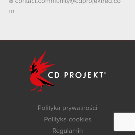
contact.community@cdprojektred.co
m
Polityka prywatności
Polityka cookies
Regulamin