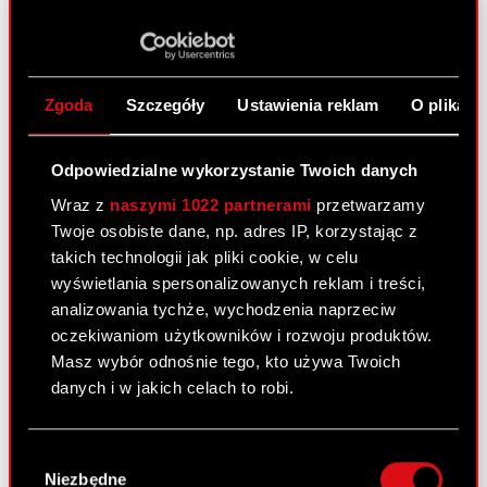
PROJEKT S.A. z siedzibą w Warszawie („Spółka”)
niniejszym przekazuje do publicznej wiadomości
informację o…
Czytaj dalej
Zgoda
Szczegóły
Ustawienia reklam
O plikach
Zawiadomienie Marcina Iwińskiego - 23
PDF
stycznia 2025
Odpowiedzialne wykorzystanie Twoich danych
ESPI - RB 4/2025
PDF
Wraz z
naszymi 1022 partnerami
przetwarzamy
Twoje osobiste dane, np. adres IP, korzystając z
takich technologii jak pliki cookie, w celu
Raport bieżący nr 3/2025
wyświetlania spersonalizowanych reklam i treści,
analizowania tychże, wychodzenia naprzeciw
15 stycznia 2025
oczekiwaniom użytkowników i rozwoju produktów.
Temat: Przyjęcie Polityki Dywidendowej Spółki
Masz wybór odnośnie tego, kto używa Twoich
Podstawa prawna: Art. 17 ust. 1 MAR – informacje
danych i w jakich celach to robi.
poufne Zarząd CD PROJEKT S.A. z siedzibą w
Warszawie („Spółka”), niniejszym informuje, że w
Jeśli wyrazisz na to zgodę, chcielibyśmy również:
Wybór
dniu 15 stycznia 2025 roku podjął uchwałę…
Gromadzić dane dotyczące Twojej
Niezbędne
zgody
Czytaj dalej