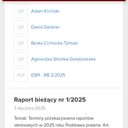
danymi otrzymanymi od Ciebie lub uzyskanymi
podczas korzystania z ich usług. Kontynuując
Adam Kiciński
ZIP
korzystanie z naszej witryny, zgadasz się na
używanie plików cookie.
David Gardner
ZIP
Beata Cichocka-Tylman
ZIP
Agnieszka Słomka-Gołębiowska
ZIP
ESPI - RB 2/2025
PDF
Raport bieżący nr 1/2025
7 stycznia 2025
Temat: Terminy przekazywania raportów
okresowych w 2025 roku Podstawa prawna: Art.