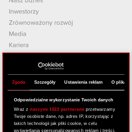
Nasz biznes
Inwestorzy
Zrównoważony rozwój
Media
Kariera
Kontakt
Szukaj
Produkty
Zgoda
Szczegóły
Ustawienia reklam
O plikach
Cyberpunk 2077: Widmo Wolności
Odpowiedzialne wykorzystanie Twoich danych
Cyberpunk 2077
Wraz z
naszymi 1022 partnerami
przetwarzamy
Wiedźmin 3: Dziki Gon
Twoje osobiste dane, np. adres IP, korzystając z
takich technologii jak pliki cookie, w celu
Wiedźmin 2: Zabójcy Królów
wyświetlania spersonalizowanych reklam i treści,