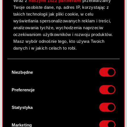
Wraz z
naszymi 1022 partnerami
przetwarzamy
2 lutego 2011
Twoje osobiste dane, np. adres IP, korzystając z
takich technologii jak pliki cookie, w celu
Otrzymanie zawiadomienia, o którym
PDF
wyświetlania spersonalizowanych reklam i treści,
mowa w art. 69 ustawy o ofercie
analizowania tychże, wychodzenia naprzeciw
publicznej
oczekiwaniom użytkowników i rozwoju produktów.
Masz wybór odnośnie tego, kto używa Twoich
danych i w jakich celach to robi.
Raport bieżący nr 9/2011
31 stycznia 2011
Jeśli wyrazisz na to zgodę, chcielibyśmy również:
Wybór
Wniesienie wkładów na pokrycie akcji
Gromadzić dane dotyczące Twojej
PDF
Niezbędne
zgody
serii I
lokalizacji geograficznej z dokładnością nawet
do kilku metrów
Identyfikować Twoje urządzenie, aktywnie
Preferencje
analizując charakteryzującego je zbiory
Raport bieżący nr 8/2011
danych (fingerprinting, czyli wirtualny odcisk
28 stycznia 2011
palca)
Statystyka
Dowiedz się więcej odnośnie tego, jak Twoje
Zakończenie oferty akcji serii I
PDF
osobiste dane są przetwarzane oraz ustaw własne
Marketing