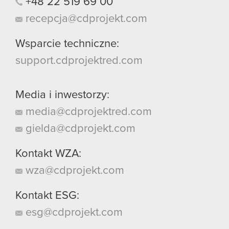
+48
22
519
69
00
recepcja@cdprojekt.com
Wsparcie techniczne:
support.cdprojektred.com
Media i inwestorzy:
media@cdprojektred.com
gielda@cdprojekt.com
Kontakt WZA:
wza@cdprojekt.com
Kontakt ESG:
esg@cdprojekt.com