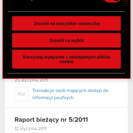
preferencje w
sekcji szczegółów
. W Deklaracji
plików cookie możesz zmienić lub wycofać swoją
Raport bieżący nr 7/2011
zgodę w dowolnej chwili.
Zezwól na wszystkie ciasteczka
25 stycznia 2011
Wykorzystujemy pliki cookie do
Realizacja praw z warrantów
spersonalizowania treści i reklam, aby oferować
PDF
Zezwól na wybór
subskrypcyjnych serii H i objęcie akcji
funkcje społecznościowe i analizować ruch w
serii K.
naszej witrynie. Informacje o tym, jak korzystasz
Korzystaj wyłącznie z niezbędnych plików
z naszej witryny, udostępniamy partnerom
cookie
społecznościowym, reklamowym i analitycznym.
Raport bieżący nr 6/2011
Partnerzy mogą połączyć te informacje z innymi
danymi otrzymanymi od Ciebie lub uzyskanymi
25 stycznia 2011
podczas korzystania z ich usług. Kontynuując
Transakcje osób mających dostęp do
korzystanie z naszej witryny, zgadasz się na
PDF
informacji poufnych
używanie plików cookie.
Raport bieżący nr 5/2011
12 stycznia 2011