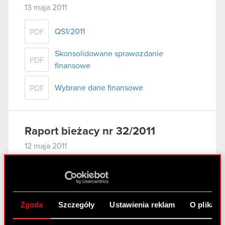
13 maja 2011
QS1/2011
PDF
Skonsolidowane sprawozdanie
PDF
finansowe
Wybrane dane finansowe
PDF
Raport bieżacy nr 32/2011
12 maja 2011
Powołanie Zarządu kolejnej kadencji
PDF
Zgoda
Szczegóły
Ustawienia reklam
O plikach
Raport bieżacy nr 31/2011