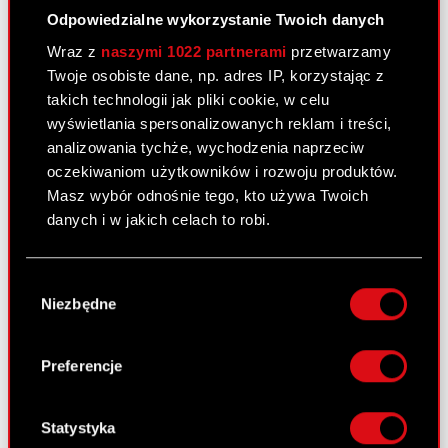
12 maja 2011
Odpowiedzialne wykorzystanie Twoich danych
Wybór biegłego rewidenta do badania
Wraz z
naszymi 1022 partnerami
przetwarzamy
PDF
sprawozdań finansowych za 2011 rok
Twoje osobiste dane, np. adres IP, korzystając z
takich technologii jak pliki cookie, w celu
wyświetlania spersonalizowanych reklam i treści,
Raport bieżący nr 30/2011
analizowania tychże, wychodzenia naprzeciw
11 maja 2011
oczekiwaniom użytkowników i rozwoju produktów.
Masz wybór odnośnie tego, kto używa Twoich
Wykaz informacji przekazanych do
danych i w jakich celach to robi.
PDF
publicznej wiadomości przez Optimus
S.A. w 2010 roku
Jeśli wyrazisz na to zgodę, chcielibyśmy również:
Wybór
Gromadzić dane dotyczące Twojej
Pobierz załącznik
PDF
Niezbędne
zgody
lokalizacji geograficznej z dokładnością nawet
do kilku metrów
Identyfikować Twoje urządzenie, aktywnie
Preferencje
analizując charakteryzującego je zbiory
Raport bieżący nr 29/2011
danych (fingerprinting, czyli wirtualny odcisk
5 maja 2011
palca)
Statystyka