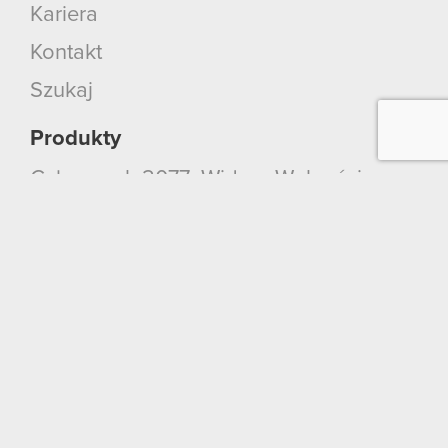
Kariera
Kontakt
Szukaj
Produkty
Cyberpunk 2077: Widmo Wolności
Cyberpunk 2077
Wiedźmin 3: Dziki Gon
Wiedźmin 2: Zabójcy Królów
Wiedźmin
GWINT: Wiedźmińska Gra Karciana
Kontakt