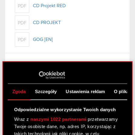
CD Projekt RED
PDF
CD PROJEKT
PDF
GOG [EN]
PDF
Raport bieżący nr 62/2011
8 września 2011
Wygaśnięcie umowy poręczenia kredytu
PDF
Zgoda
Szczegóły
Ustawienia reklam
O plikach
spółki zależnej
Odpowiedzialne wykorzystanie Twoich danych
Raport bieżący nr 61/2011
Wraz z
naszymi 1022 partnerami
przetwarzamy
7 września 2011
Twoje osobiste dane, np. adres IP, korzystając z
takich technologii jak pliki cookie, w celu
Akcjonariusze posiadający co najmniej