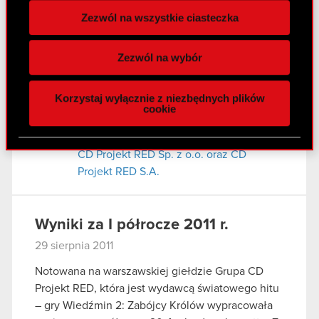
zależnej
Zezwól na wszystkie ciasteczka
Wykorzystujemy pliki cookie do
spersonalizowania treści i reklam, aby oferować
Raport bieżący nr 58/2011
Zezwól na wybór
funkcje społecznościowe i analizować ruch w
31 sierpnia 2011
naszej witrynie. Informacje o tym, jak korzystasz
Korzystaj wyłącznie z niezbędnych plików
z naszej witryny, udostępniamy partnerom
Udzielenie rekomendacji przez Zarząd
cookie
PDF
społecznościowym, reklamowym i analitycznym.
CD Projekt RED S.A. w przedmiocie
Partnerzy mogą połączyć te informacje z innymi
podjęcia uchwały w sprawie połączenia
danymi otrzymanymi od Ciebie lub uzyskanymi
CD Projekt RED Sp. z o.o. oraz CD
podczas korzystania z ich usług. Kontynuując
Projekt RED S.A.
korzystanie z naszej witryny, zgadasz się na
używanie plików cookie.
Wyniki za I półrocze 2011 r.
29 sierpnia 2011
Notowana na warszawskiej giełdzie Grupa CD
Projekt RED, która jest wydawcą światowego hitu
– gry Wiedźmin 2: Zabójcy Królów wypracowała