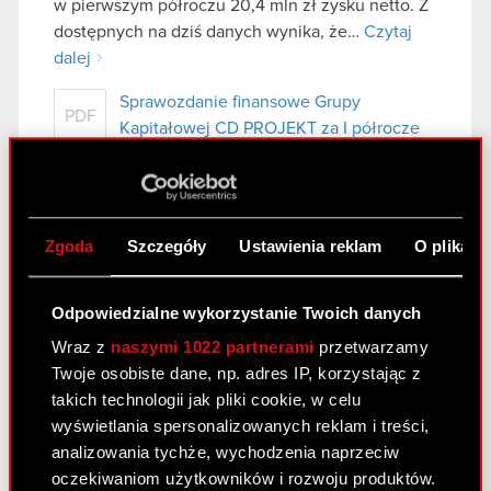
w pierwszym półroczu 20,4 mln zł zysku netto. Z
dostępnych na dziś danych wynika, że…
Czytaj
dalej
Sprawozdanie finansowe Grupy
PDF
Kapitałowej CD PROJEKT za I półrocze
2011 r.
Sprawozdanie Zarządu z działalności
PDF
Grupy Kapitałowej CD PROJEKT RED za I
półrocze 2011 r.
Zgoda
Szczegóły
Ustawienia reklam
O plikach
Prezentacja Grupy CD PROJEKT RED -
PDF
wyniki H1 2011
Odpowiedzialne wykorzystanie Twoich danych
Wraz z
naszymi 1022 partnerami
przetwarzamy
Twoje osobiste dane, np. adres IP, korzystając z
Prezentacja Grupy CD PROJEKT
takich technologii jak pliki cookie, w celu
RED – wyniki H1 2011
wyświetlania spersonalizowanych reklam i treści,
29 sierpnia 2011
analizowania tychże, wychodzenia naprzeciw
oczekiwaniom użytkowników i rozwoju produktów.
Prezentacja Grupy CD PROJEKT RED –