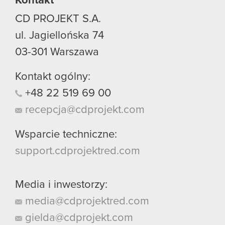
Kontakt
CD PROJEKT S.A.
ul. Jagiellońska 74
03-301
Warszawa
Kontakt ogólny:
+48
22
519
69
00
recepcja@cdprojekt.com
Wsparcie techniczne:
support.cdprojektred.com
Media i inwestorzy:
media@cdprojektred.com
gielda@cdprojekt.com