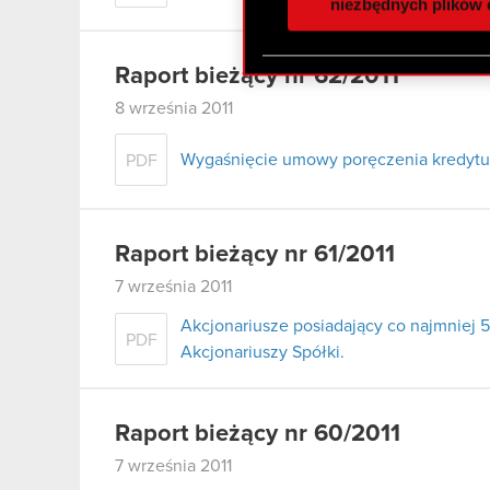
społecznościowym, reklam
niezbędnych plików 
otrzymanymi od Ciebie lub
zgadasz się na używanie p
Raport bieżący nr 62/2011
8 września 2011
Wygaśnięcie umowy poręczenia kredytu 
PDF
Raport bieżący nr 61/2011
7 września 2011
Akcjonariusze posiadający co najmnie
PDF
Akcjonariuszy Spółki.
Raport bieżący nr 60/2011
7 września 2011