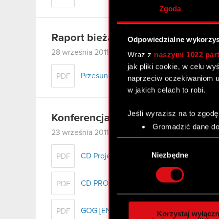
Zgoda
Raport bieżący nr 63/2011
Odpowiedzialne wykorzys
28 września 2011
Wraz z
naszymi 1022 par
jak pliki cookie, w celu w
Przesunięcie terminu rozprawy w tocząc
PDF
naprzeciw oczekiwaniom u
w jakich celach to robi.
Jeśli wyrazisz na to zgodę
Konferencja CD PROJEKT RED Jes
Gromadzić dane dot
23 września 2011
Identyfikować Twoje
Wybór
czyli wirtualny odcisk 
zgody
Niezbędne
CD Projekt RED
PDF
Dowiedz się więcej odnośn
szczegółów
. W Deklaracj
CD PROJEKT
PDF
Wykorzystujemy pliki cook
analizować ruch w naszej w
GOG [EN]
PDF
Korzystaj wyłączn