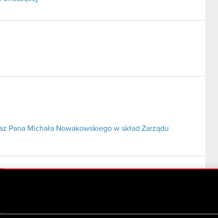
az Pana Michała Nowakowskiego w skład Zarządu
.A. ze spółką zależną CD Projekt Red z o.o.