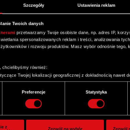
Szczegóły
Ustawienia reklam
tanie Twoich danych
tnerami
przetwarzamy Twoje osobiste dane, np. adres IP, korzyst
yświetlania spersonalizowanych reklam i treści, analizowania ty
ym się postępowaniu spółki zależnej
żytkowników i rozwoju produktów. Masz wybór odnośnie tego, 
, chcielibyśmy również:
ień 2011
yczące Twojej lokalizacji geograficznej z dokładnością nawet d
 urządzenie, aktywnie analizując charakteryzującego je zbiory d
palca)
Preferencje
Statystyka
ie tego, jak Twoje osobiste dane są przetwarzane oraz ustaw w
i plików cookie możesz zmienić lub wycofać swoją zgodę w dowol
ie do spersonalizowania treści i reklam, aby oferować funkcje 
itrynie. Informacje o tym, jak korzystasz z naszej witryny, ud
ie z
Zezwól na wybór
Zezwól n