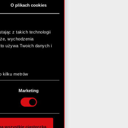
O plikach cookies
ając z takich technologii
chże, wychodzenia
kto używa Twoich danych i
o kilku metrów
anych (fingerprinting,
Marketing
łasne preferencje w
sekcji
nej chwili.
społecznościowe i
ostępniamy partnerom
a wszystkie ciasteczka