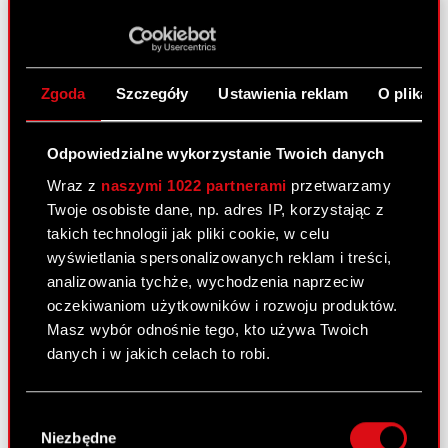
O CD PROJEKT
Grupa Kapitałowa
Nasz biznes
Zgoda
Szczegóły
Ustawienia reklam
O plikach
Inwestorzy
Odpowiedzialne wykorzystanie Twoich danych
Zrównoważony rozwój
Wraz z
naszymi 1022 partnerami
przetwarzamy
Media
Twoje osobiste dane, np. adres IP, korzystając z
Kariera
takich technologii jak pliki cookie, w celu
wyświetlania spersonalizowanych reklam i treści,
Kontakt
analizowania tychże, wychodzenia naprzeciw
oczekiwaniom użytkowników i rozwoju produktów.
Szukaj
Masz wybór odnośnie tego, kto używa Twoich
danych i w jakich celach to robi.
Produkty
Cyberpunk 2077: Widmo Wolności
Jeśli wyrazisz na to zgodę, chcielibyśmy również:
Wybór
Gromadzić dane dotyczące Twojej
Cyberpunk 2077
Niezbędne
zgody