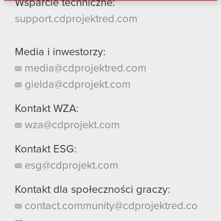
danymi otrzymanymi od Ciebie lub uzyskanymi
Wsparcie techniczne:
podczas korzystania z ich usług. Kontynuując
support.cdprojektred.com
korzystanie z naszej witryny, zgadasz się na
używanie plików cookie.
Media i inwestorzy:
media@cdprojektred.com
gielda@cdprojekt.com
Kontakt WZA:
wza@cdprojekt.com
Kontakt ESG:
esg@cdprojekt.com
Kontakt dla społeczności graczy:
contact.community@cdprojektred.co