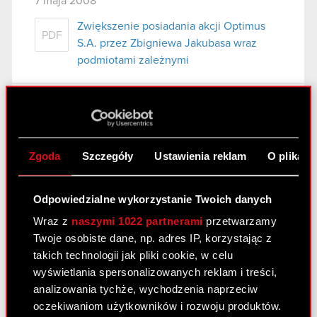
7 maja 2008
Zwiększenie posiadania akcji Optimus
PDF
S.A. przez Zbigniewa Jakubasa wraz
podmiotami zależnymi
Raport bieżący nr 54/2008
6 maja 2008
Zgoda
Szczegóły
Ustawienia reklam
O plikach
Zawezwanie Spółki do próby ugodowej
PDF
przez Pana Michała Dębskiego
Odpowiedzialne wykorzystanie Twoich danych
Wraz z
naszymi 1022 partnerami
przetwarzamy
Raport bieżący nr 53/2008
Twoje osobiste dane, np. adres IP, korzystając z
5 maja 2008
takich technologii jak pliki cookie, w celu
wyświetlania spersonalizowanych reklam i treści,
Rejestracja akcji serii C1 w rejestrze
PDF
analizowania tychże, wychodzenia naprzeciw
prowadzonym przez Krajowy Depozyt
oczekiwaniom użytkowników i rozwoju produktów.
Papierów Wartościowych S.A.