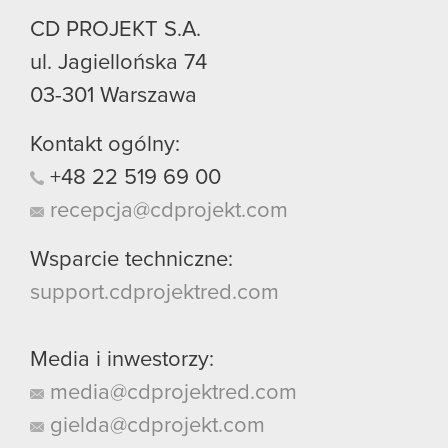
CD PROJEKT S.A.
ul. Jagiellońska 74
03-301
Warszawa
Kontakt ogólny:
+48
22
519
69
00
recepcja@cdprojekt.com
Wsparcie techniczne:
support.cdprojektred.com
Media i inwestorzy:
media@cdprojektred.com
gielda@cdprojekt.com