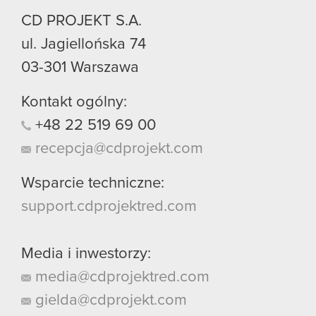
CD PROJEKT S.A.
ul. Jagiellońska 74
03-301
Warszawa
Kontakt ogólny:
+48
22
519
69
00
recepcja@cdprojekt.com
Wsparcie techniczne:
support.cdprojektred.com
Media i inwestorzy:
media@cdprojektred.com
gielda@cdprojekt.com