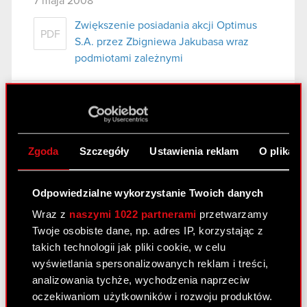
7 maja 2008
Zwiększenie posiadania akcji Optimus
PDF
S.A. przez Zbigniewa Jakubasa wraz
podmiotami zależnymi
Raport bieżący nr 54/2008
6 maja 2008
Zgoda
Szczegóły
Ustawienia reklam
O plikach
Zawezwanie Spółki do próby ugodowej
PDF
przez Pana Michała Dębskiego
Odpowiedzialne wykorzystanie Twoich danych
Wraz z
naszymi 1022 partnerami
przetwarzamy
Raport bieżący nr 53/2008
Twoje osobiste dane, np. adres IP, korzystając z
5 maja 2008
takich technologii jak pliki cookie, w celu
wyświetlania spersonalizowanych reklam i treści,
Rejestracja akcji serii C1 w rejestrze
PDF
analizowania tychże, wychodzenia naprzeciw
prowadzonym przez Krajowy Depozyt
oczekiwaniom użytkowników i rozwoju produktów.
Papierów Wartościowych S.A.