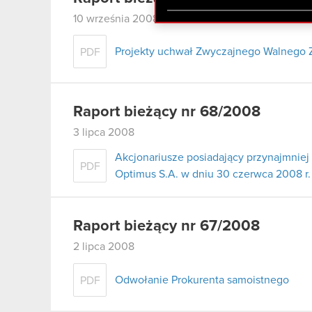
zgadasz się na używanie p
10 września 2008
Projekty uchwał Zwyczajnego Walnego 
PDF
Raport bieżący nr 68/2008
3 lipca 2008
Akcjonariusze posiadający przynajmni
PDF
Optimus S.A. w dniu 30 czerwca 2008 r.
Raport bieżący nr 67/2008
2 lipca 2008
Odwołanie Prokurenta samoistnego
PDF