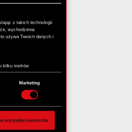
ając z takich technologii
chże, wychodzenia
kto używa Twoich danych i
o kilku metrów
anych (fingerprinting,
Marketing
łasne preferencje w
sekcji
nej chwili.
społecznościowe i
ostępniamy partnerom
a wszystkie ciasteczka
 innymi danymi
stanie z naszej witryny,