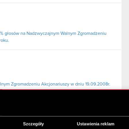
j 5% głosów na Nadzwyczajnym Walnym Zgromadzeniu
roku.
nym Zgromadzeniu Akcjonariuszy w dniu 19.09.2008r.
Szczegóły
Ustawienia reklam