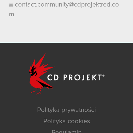
contact.community@cdprojektred.co
m
Polityka prywatności
Polityka cookies
Regulamin