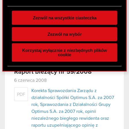
PDF
plików cookie możesz zmienić lub wycofać swoją
Zgromadzenia Spółki
zgodę w dowolnej chwili.
Zezwól na wszystkie ciasteczka
Wykorzystujemy pliki cookie do
Raport bieżący nr 60/2008
spersonalizowania treści i reklam, aby oferować
7 czerwca 2008
Zezwól na wybór
funkcje społecznościowe i analizować ruch w
Informacja o Zwołaniu Zwyczajnego
naszej witrynie. Informacje o tym, jak korzystasz
PDF
Korzystaj wyłącznie z niezbędnych plików
Walnego Zgromadzenia Spólki
z naszej witryny, udostępniamy partnerom
cookie
społecznościowym, reklamowym i analitycznym.
Partnerzy mogą połączyć te informacje z innymi
Raport bieżący nr 59/2008
danymi otrzymanymi od Ciebie lub uzyskanymi
podczas korzystania z ich usług. Kontynuując
6 czerwca 2008
korzystanie z naszej witryny, zgadasz się na
Korekta Sprawozdania Zarządu z
używanie plików cookie.
PDF
działalności Spółki Optimus S.A. za 2007
rok, Sprawozdania z Działalności Grupy
Optimus S.A. za 2007 rok, opinii
niezależnego biegłego rewidenta oraz
raportu uzupełniającego opinię z