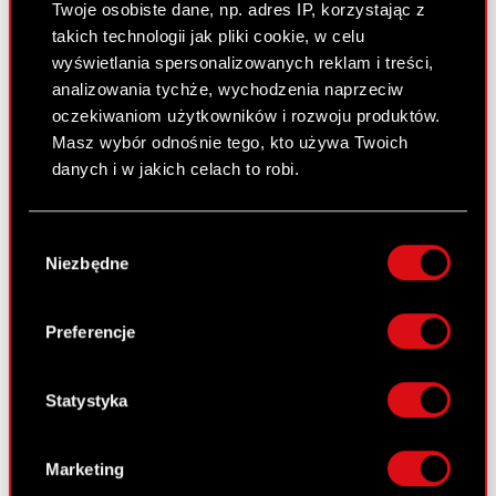
Twoje osobiste dane, np. adres IP, korzystając z
Raport bieżący nr 63/2008
takich technologii jak pliki cookie, w celu
19 czerwca 2008
wyświetlania spersonalizowanych reklam i treści,
analizowania tychże, wychodzenia naprzeciw
Realizacja postanowień umowy
PDF
oczekiwaniom użytkowników i rozwoju produktów.
strategicznej w części korporacyjnej
Masz wybór odnośnie tego, kto używa Twoich
danych i w jakich celach to robi.
Raport bieżący nr 62/2008
Jeśli wyrazisz na to zgodę, chcielibyśmy również:
16 czerwca 2008
Wybór
Gromadzić dane dotyczące Twojej
Niezbędne
zgody
Postanowienie Sądu Rejonowego w
lokalizacji geograficznej z dokładnością nawet
PDF
do kilku metrów
Nowym Sączu o oddaleniu wniosku
Identyfikować Twoje urządzenie, aktywnie
ZATRA S.A. o upadłości OPTIMUS S.A.
Preferencje
analizując charakteryzującego je zbiory
danych (fingerprinting, czyli wirtualny odcisk
palca)
Statystyka
Raport bieżący nr 61/2008
Dowiedz się więcej odnośnie tego, jak Twoje
13 czerwca 2008
osobiste dane są przetwarzane oraz ustaw własne
Marketing
preferencje w
sekcji szczegółów
. W Deklaracji
Projekty uchwał Zwyczajnego Walnego