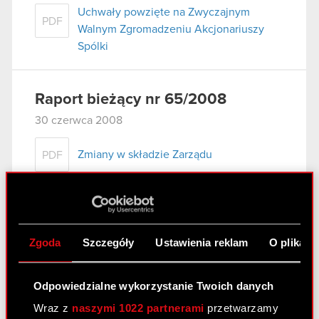
Uchwały powzięte na Zwyczajnym
PDF
Walnym Zgromadzeniu Akcjonariuszy
Spólki
Raport bieżący nr 65/2008
30 czerwca 2008
Zmiany w składzie Zarządu
PDF
Raport bieżący nr 64/2008
19 czerwca 2008
Zgoda
Szczegóły
Ustawienia reklam
O plikach
Zawarcie znaczącej umowy
PDF
Odpowiedzialne wykorzystanie Twoich danych
Wraz z
naszymi 1022 partnerami
przetwarzamy