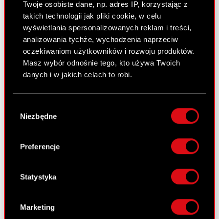
Twoje osobiste dane, np. adres IP, korzystając z
Raport bieżący nr 63/2008
takich technologii jak pliki cookie, w celu
19 czerwca 2008
wyświetlania spersonalizowanych reklam i treści,
analizowania tychże, wychodzenia naprzeciw
Realizacja postanowień umowy
PDF
oczekiwaniom użytkowników i rozwoju produktów.
strategicznej w części korporacyjnej
Masz wybór odnośnie tego, kto używa Twoich
danych i w jakich celach to robi.
Raport bieżący nr 62/2008
Jeśli wyrazisz na to zgodę, chcielibyśmy również:
16 czerwca 2008
Wybór
Gromadzić dane dotyczące Twojej
Niezbędne
zgody
Postanowienie Sądu Rejonowego w
lokalizacji geograficznej z dokładnością nawet
PDF
do kilku metrów
Nowym Sączu o oddaleniu wniosku
Identyfikować Twoje urządzenie, aktywnie
ZATRA S.A. o upadłości OPTIMUS S.A.
Preferencje
analizując charakteryzującego je zbiory
danych (fingerprinting, czyli wirtualny odcisk
palca)
Statystyka
Raport bieżący nr 61/2008
Dowiedz się więcej odnośnie tego, jak Twoje
13 czerwca 2008
osobiste dane są przetwarzane oraz ustaw własne
Marketing
preferencje w
sekcji szczegółów
. W Deklaracji
Projekty uchwał Zwyczajnego Walnego