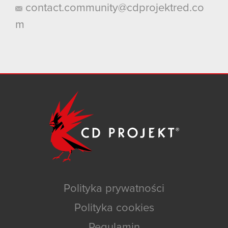
contact.community@cdprojektred.co
m
Polityka prywatności
Polityka cookies
Regulamin