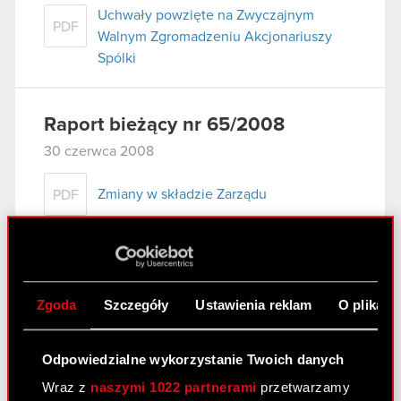
Uchwały powzięte na Zwyczajnym
PDF
Walnym Zgromadzeniu Akcjonariuszy
Spólki
Raport bieżący nr 65/2008
30 czerwca 2008
Zmiany w składzie Zarządu
PDF
Raport bieżący nr 64/2008
19 czerwca 2008
Zgoda
Szczegóły
Ustawienia reklam
O plikach
Zawarcie znaczącej umowy
PDF
Odpowiedzialne wykorzystanie Twoich danych
Wraz z
naszymi 1022 partnerami
przetwarzamy