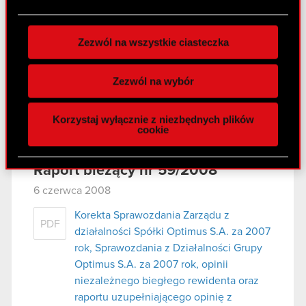
PDF
plików cookie możesz zmienić lub wycofać swoją
Zgromadzenia Spółki
zgodę w dowolnej chwili.
Zezwól na wszystkie ciasteczka
Wykorzystujemy pliki cookie do
Raport bieżący nr 60/2008
spersonalizowania treści i reklam, aby oferować
7 czerwca 2008
Zezwól na wybór
funkcje społecznościowe i analizować ruch w
Informacja o Zwołaniu Zwyczajnego
naszej witrynie. Informacje o tym, jak korzystasz
PDF
Korzystaj wyłącznie z niezbędnych plików
Walnego Zgromadzenia Spólki
z naszej witryny, udostępniamy partnerom
cookie
społecznościowym, reklamowym i analitycznym.
Partnerzy mogą połączyć te informacje z innymi
Raport bieżący nr 59/2008
danymi otrzymanymi od Ciebie lub uzyskanymi
podczas korzystania z ich usług. Kontynuując
6 czerwca 2008
korzystanie z naszej witryny, zgadasz się na
Korekta Sprawozdania Zarządu z
używanie plików cookie.
PDF
działalności Spółki Optimus S.A. za 2007
rok, Sprawozdania z Działalności Grupy
Optimus S.A. za 2007 rok, opinii
niezależnego biegłego rewidenta oraz
raportu uzupełniającego opinię z